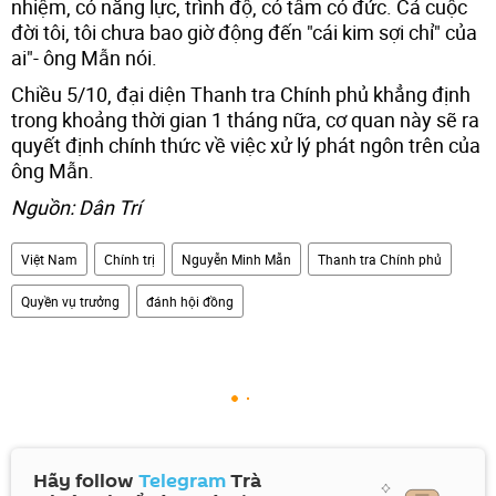
nhiệm, có năng lực, trình độ, có tâm có đức. Cả cuộc
đời tôi, tôi chưa bao giờ động đến "cái kim sợi chỉ" của
ai"- ông Mẫn nói.
Chiều 5/10, đại diện Thanh tra Chính phủ khẳng định
trong khoảng thời gian 1 tháng nữa, cơ quan này sẽ ra
quyết định chính thức về việc xử lý phát ngôn trên của
ông Mẫn.
Nguồn: Dân Trí
Việt Nam
Chính trị
Nguyễn Minh Mẫn
Thanh tra Chính phủ
Quyền vụ trưởng
đánh hội đồng
Hãy follow
Telegram
Trà