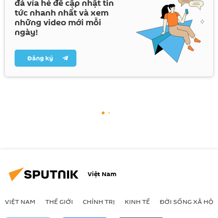
đá vỉa hè để cập nhật tin
tức nhanh nhất và xem
những video mới mỗi
ngày!
Đăng ký
Việt Nam
VIỆT NAM
THẾ GIỚI
CHÍNH TRỊ
KINH TẾ
ĐỜI SỐNG XÃ HỘI