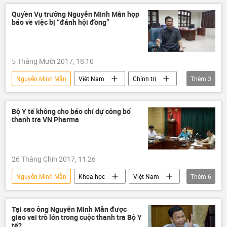
Quyền Vụ trưởng Nguyễn Minh Mẫn họp
báo về việc bị “đánh hội đồng”
5 Tháng Mười 2017, 18:10
Nguyễn Minh Mẫn
Việt Nam
Chính trị
Thêm
3
Thanh tra Chính phủ
Quyền vụ trưởng
đánh hội đồng
Bộ Y tế không cho báo chí dự công bố
thanh tra VN Pharma
26 Tháng Chín 2017, 11:26
Nguyễn Minh Mẫn
Khoa học
Việt Nam
Thêm
6
Xã hội
Nguyễn Thị Kim Tiến
Bộ Y Tế Việt Nam
VN Pharma
Tại sao ông Nguyễn Minh Mẫn được
giao vai trò lớn trong cuộc thanh tra Bộ Y
Thanh tra Chính phủ
thanh tra
tế?