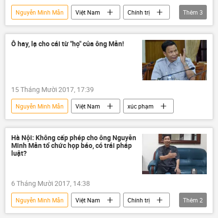
Nguyễn Minh Mẫn
Việt Nam
Chính trị
Thêm
3
Thanh tra Chính phủ
họp báo
đánh hội đồng
Ô hay, lạ cho cái từ "họ" của ông Mẫn!
15 Tháng Mười 2017, 17:39
Nguyễn Minh Mẫn
Việt Nam
xúc phạm
Hà Nội: Không cấp phép cho ông Nguyễn
Minh Mẫn tổ chức họp báo, có trái pháp
luật?
6 Tháng Mười 2017, 14:38
Nguyễn Minh Mẫn
Việt Nam
Chính trị
Thêm
2
Thanh tra Chính phủ
họp báo