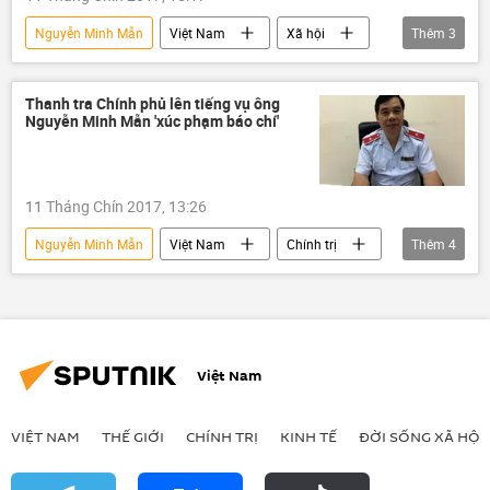
Nguyễn Minh Mẫn
Việt Nam
Xã hội
Thêm
3
Thời sự
Thanh tra Chính phủ
phát ngôn
Thanh tra Chính phủ lên tiếng vụ ông
Nguyễn Minh Mẫn 'xúc phạm báo chí'
11 Tháng Chín 2017, 13:26
Nguyễn Minh Mẫn
Việt Nam
Chính trị
Thêm
4
Thanh tra Chính phủ
phát ngôn
xúc phạm
báo chí
Việt Nam
VIỆT NAM
THẾ GIỚI
CHÍNH TRỊ
KINH TẾ
ĐỜI SỐNG XÃ HỘI