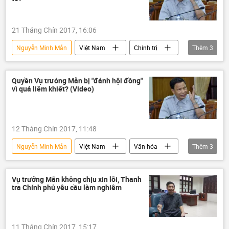
21 Tháng Chín 2017, 16:06
Nguyễn Minh Mẫn
Việt Nam
Chính trị
Thêm
3
Thanh tra Chính phủ
Bộ Y Tế Việt Nam
thanh tra
Quyền Vụ trưởng Mẫn bị "đánh hội đồng"
vì quá liêm khiết? (Video)
12 Tháng Chín 2017, 11:48
Nguyễn Minh Mẫn
Việt Nam
Văn hóa
Thêm
3
Xã hội
Thanh tra Chính phủ
phát ngôn
Vụ trưởng Mẫn không chịu xin lỗi, Thanh
tra Chính phủ yêu cầu làm nghiêm
11 Tháng Chín 2017, 15:17