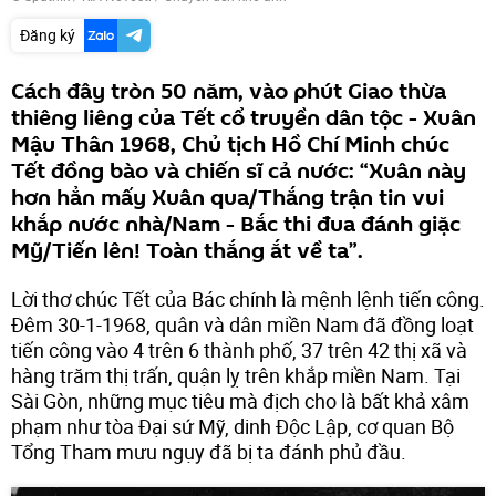
Đăng ký
Cách đây tròn 50 năm, vào phút Giao thừa
thiêng liêng của Tết cổ truyền dân tộc - Xuân
Mậu Thân 1968, Chủ tịch Hồ Chí Minh chúc
Tết đồng bào và chiến sĩ cả nước: “Xuân này
hơn hẳn mấy Xuân qua/Thắng trận tin vui
khắp nước nhà/Nam - Bắc thi đua đánh giặc
Mỹ/Tiến lên! Toàn thắng ắt về ta”.
Lời thơ chúc Tết của Bác chính là mệnh lệnh tiến công.
Đêm 30-1-1968, quân và dân miền Nam đã đồng loạt
tiến công vào 4 trên 6 thành phố, 37 trên 42 thị xã và
hàng trăm thị trấn, quận lỵ trên khắp miền Nam. Tại
Sài Gòn, những mục tiêu mà địch cho là bất khả xâm
phạm như tòa Đại sứ Mỹ, dinh Độc Lập, cơ quan Bộ
Tổng Tham mưu ngụy đã bị ta đánh phủ đầu.