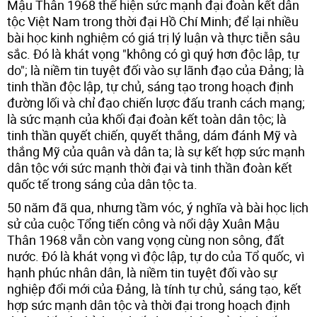
Mậu Thân 1968 thể hiện sức mạnh đại đoàn kết dân
tộc Việt Nam trong thời đại Hồ Chí Minh; để lại nhiều
bài học kinh nghiệm có giá trị lý luận và thực tiễn sâu
sắc. Đó là khát vọng "không có gì quý hơn độc lập, tự
do"; là niềm tin tuyệt đối vào sự lãnh đạo của Đảng; là
tinh thần độc lập, tự chủ, sáng tạo trong hoạch định
đường lối và chỉ đạo chiến lược đấu tranh cách mạng;
là sức mạnh của khối đại đoàn kết toàn dân tộc; là
tinh thần quyết chiến, quyết thắng, dám đánh Mỹ và
thắng Mỹ của quân và dân ta; là sự kết hợp sức mạnh
dân tộc với sức mạnh thời đại và tinh thần đoàn kết
quốc tế trong sáng của dân tộc ta.
50 năm đã qua, nhưng tầm vóc, ý nghĩa và bài học lịch
sử của cuộc Tổng tiến công và nổi dậy Xuân Mậu
Thân 1968 vẫn còn vang vọng cùng non sông, đất
nước. Đó là khát vọng vì độc lập, tự do của Tổ quốc, vì
hạnh phúc nhân dân, là niềm tin tuyệt đối vào sự
nghiệp đổi mới của Đảng, là tính tự chủ, sáng tạo, kết
hợp sức mạnh dân tộc và thời đại trong hoạch định