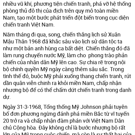
nhiều vũ khí, phương tiện chiến tranh, phá vỡ hệ thống
phòng thủ đô thị của địch trên quy mô toàn miền
Nam, tạo một bước phát triển đột biến trong cục diện
chiến tranh Việt Nam.
Năm tháng đi qua, song, chiến thắng lịch sử Xuân
Mậu Thân 1968 đã khắc sâu vào lịch sử dân tộc ta
như một bản anh hùng ca bất diệt. Chiến thắng đó đã
làm rung chuyển nước Mỹ, làm cho phong trào phản
chiến của nhân dân Mỹ lên cao. Sự chia rẽ trong nội
bộ chính quyền Mỹ ngày càng thêm sâu sắc. Trong
tình thế đó, buộc Mỹ phải xuống thang chiến tranh, rút
dần quân viễn chinh ra khỏi miền Nam, chấp nhận
nhượng bộ để có thể chấm dứt chiến tranh trong danh
dự.
Ngày 31-3-1968, Tổng thống Mỹ Johnson phải tuyên
bố đơn phương ngừng đánh phá miền Bắc từ vĩ tuyến
20 trở ra và chấp nhận đàm phán với Việt Nam Dân
chủ Cộng hòa. Đây không chỉ là bước nhượng bộ rất
lớn của Mỹ trong cuộc chiến, mà còn là sự thất bại của