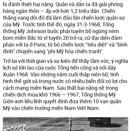
bị đánh thiệt hại nặng. Quân và dân ta đã giải phóng
hàng ngàn thôn — ấp với hơn 1,2 triệu dân. Chiến
thắng vang dội đó đã làm đảo lộn chiến lược quân sự
của Mỹ. Trước tình thế đó, ngày 31-3-1968, Tổng
thống Mỹ Johnson buộc phải tuyên bố ngừng ném
bom miền Bắc từ vĩ tuyến 20 trở ra; cử đại diện đàm
phán với ta ở Paris; từ bỏ chiến lược "tiêu diệt" và "bình
định" chuyển sang "phi Mỹ hóa chiến tranh".
Trở lại với thời gian và sự kiện để thấy tầm vóc, ý nghĩa
lịch sử lớn lao của cuộc Tổng tiến công và nổi dậy
Xuân 1968. Vào những năm cuối thập niên 60, tình
hình thế giới và trong nước có nhiều biến đổi có lợi cho
cách mạng miền Nam. Sau thất bại nặng nề trong
chiến dịch mùa khô 1966 — 1967, Tổng thống Mỹ
Giôn-xơn liều lĩnh quyết định đưa thêm 10 vạn quân
Mỹ vào chiến trường miền Nam Việt Nam.