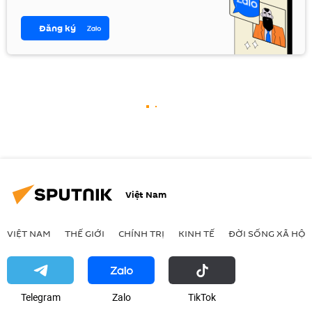
Đăng ký
Việt Nam
VIỆT NAM
THẾ GIỚI
CHÍNH TRỊ
KINH TẾ
ĐỜI SỐNG XÃ HỘI
Telegram
Zalo
ТikТоk