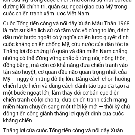
đường lối chính trị, quân sự, ngoại giao của Mỹ trong
cuộc chiến tranh xâm lược Việt Nam.
Cuộc Tổng tiến công và nổi dậy Xuân Mậu Thân 1968
là một sự kiện lịch sử có tầm vóc vô cùng to lớn, đánh
dấu một bước ngoặt có ý nghĩa chiến lược quyết định
cuộc kháng chiến chống Mỹ, cứu nước của dân tộc ta.
Thắng lợi đó chứng tỏ quân và dân miền Nam chẳng
những có thể đứng vững chắc ở rừng núi, nông thôn,
đồng bằng, mà còn có khả năng đưa chiến tranh vào
tận sào huyệt, cơ quan đầu não quan trọng nhất của
Mỹ — ngụy ở những đô thị lớn. Bằng cách chọn hướng
chiến lược hiểm và dùng cách đánh táo bạo đã tạo ra
một bước ngoặt lớn, làm thay đổi cơ bản cục diện
chiến tranh có lợi cho ta, đưa chiến tranh cách mạng
miền Nam chuyển sang một thời kỳ mới — thời kỳ chủ
động tiến công giành thắng lợi quyết định của cuộc
kháng chiến.
Thắng lợi của cuộc Tổng tiến công và nổi dậy Xuân