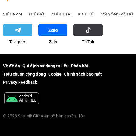
VIỆT NAM
THẾ GIỚI
CHÍNH TRỊ
KINH TẾ
ĐỜI SỐNG XÃ HỘI
Telegram
Zalo
ТikТоk
Về đề án
Qui định sử dụng tư liệu
Phản hồi
Tiêu chuẩn cộng đồng
Cookie
Chính sách bảo mật
Privacy Feedback
© 2026 Sputnik Giữ toàn bộ bản quyền. 18+