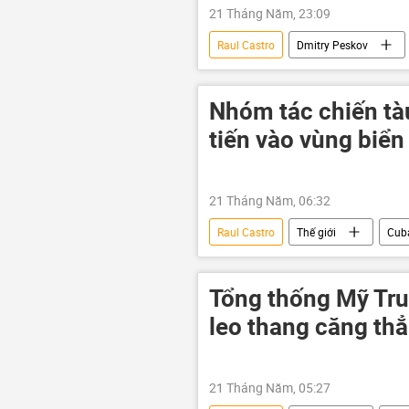
21 Tháng Năm, 23:09
Raul Castro
Dmitry Peskov
Liên Hợp Quốc
Nhóm tác chiến tà
tiến vào vùng biển
21 Tháng Năm, 06:32
Raul Castro
Thế giới
Cub
Tổng thống Mỹ Tru
leo thang căng th
21 Tháng Năm, 05:27