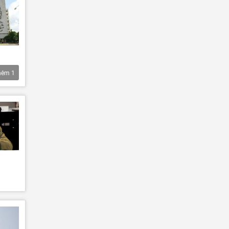
hêm
1