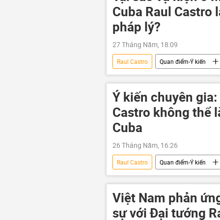
Cuba Raul Castro l
pháp lý?
27 Tháng Năm, 18:09
Raul Castro
Quan điểm-Ý kiến
Hoa Kỳ
Ý kiến chuyên gia
Castro không thể 
Cuba
26 Tháng Năm, 16:26
Raul Castro
Quan điểm-Ý kiến
Hoa Kỳ
Cuba
Việt Nam phản ứng
sự với Đại tướng R