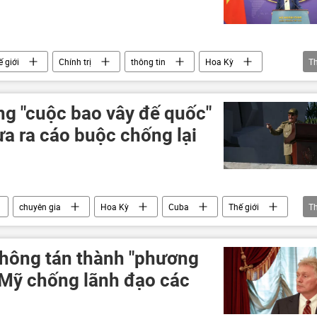
ế giới
Chính trị
thông tin
Hoa Kỳ
T
am
g "cuộc bao vây đế quốc"
ưa ra cáo buộc chống lại
chuyên gia
Hoa Kỳ
Cuba
Thế giới
T
hông tán thành "phương
 Mỹ chống lãnh đạo các