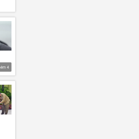
hêm
4