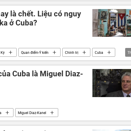
ay là chết. Liệu có nguy
ika ở Cuba?
 Kỳ
Quan điểm-Ý kiến
Chính trị
Cuba
T
chủ nghĩa cộng sản
của Cuba là Miguel Diaz-
a
Miguel Diaz-Kanel