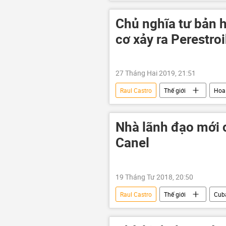
Chủ nghĩa tư bản h
cơ xảy ra Perestro
27 Tháng Hai 2019, 21:51
Raul Castro
Thế giới
Hoa
Fidel Castro
John Bolton
Nhà lãnh đạo mới 
Canel
19 Tháng Tư 2018, 20:50
Raul Castro
Thế giới
Cub