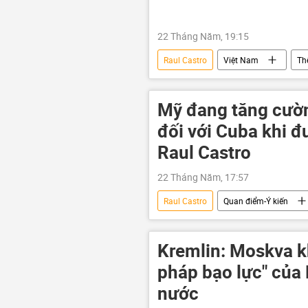
22 Tháng Năm, 19:15
Raul Castro
Việt Nam
Th
Cuba
Bộ Ngoại giao Việt N
Mỹ đang tăng cườn
đối với Cuba khi đ
Raul Castro
22 Tháng Năm, 17:57
Raul Castro
Quan điểm-Ý kiến
Chính trị
Kremlin: Moskva k
pháp bạo lực" của
nước