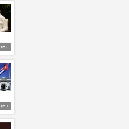
hêm
6
hêm
1