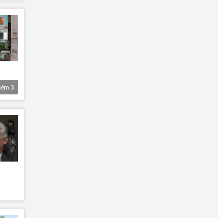
hêm
3