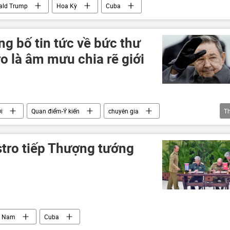
ald Trump
Hoa Kỳ
Cuba
g bố tin tức về bức thư
ro là âm mưu chia rẽ giới
i
Quan điểm-Ý kiến
chuyên gia
T
đàm phán
Hoa Kỳ
hợp tác
stro tiếp Thượng tướng
t Nam
Cuba