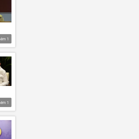
hêm
1
hêm
1