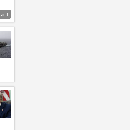
hêm
1