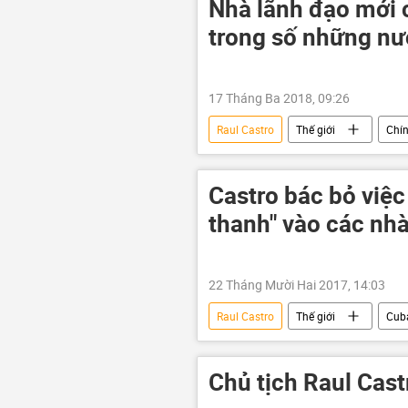
Nhà lãnh đạo mới 
trong số những nư
17 Tháng Ba 2018, 09:26
Raul Castro
Thế giới
Chín
Miguel Diaz-Kanel
Castro bác bỏ việ
thanh" vào các nh
22 Tháng Mười Hai 2017, 14:03
Raul Castro
Thế giới
Cub
Chủ tịch Raul Cast