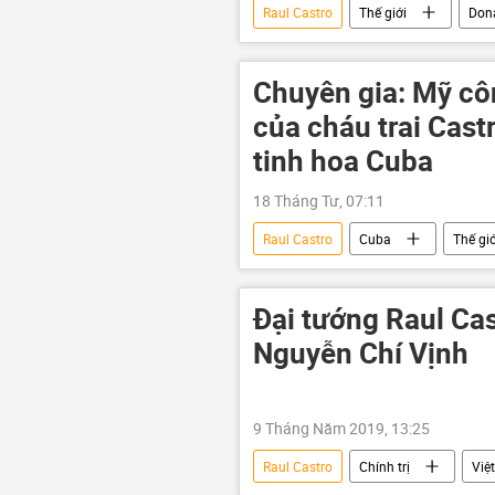
Raul Castro
Thế giới
Don
Chuyên gia: Mỹ côn
của cháu trai Cast
tinh hoa Cuba
18 Tháng Tư, 07:11
Raul Castro
Cuba
Thế giớ
trừng phạt
Chính trị
Đại tướng Raul Ca
Nguyễn Chí Vịnh
9 Tháng Năm 2019, 13:25
Raul Castro
Chính trị
Việ