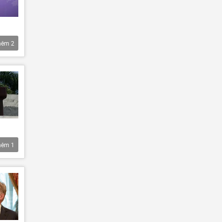
hêm
2
hêm
1