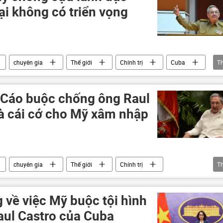
ại không có triển vọng
chuyên gia
Thế giới
Chính trị
Cuba
T
: Cáo buộc chống ông Raul
là cái cớ cho Mỹ xâm nhập
chuyên gia
Thế giới
Chính trị
T
 về việc Mỹ buộc tội hình
aul Castro của Cuba