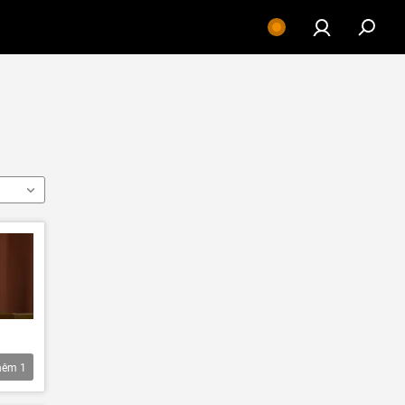
hêm
1