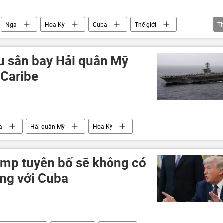
Nga
Hoa Kỳ
Cuba
Thế giới
T
u sân bay Hải quân Mỹ
 Caribe
a
Hải quân Mỹ
Hoa Kỳ
mp tuyên bố sẽ không có
ẳng với Cuba