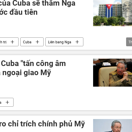
của Cuba sẽ thăm Nga
ớc đầu tiên
h trị
Cuba
Liên bang Nga
T
c Cuba "tấn công âm
à ngoại giao Mỹ
a
ro chỉ trích chính phủ Mỹ