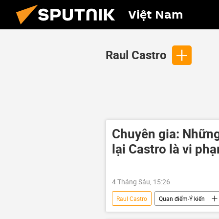
Việt Nam
Raul Castro
Chuyên gia: Nhữn
lại Castro là vi ph
4 Tháng Sáu, 15:26
Raul Castro
Quan điểm-Ý kiến
Chính trị