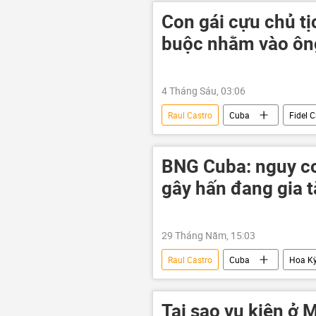
Con gái cựu chủ tị
buộc nhằm vào ôn
4 Tháng Sáu, 03:06
Raul Castro
Cuba
Fidel C
Nga
Sergey Lavrov
Hội đồng An ninh Nga
Donal
BNG Cuba: nguy c
gây hấn đang gia 
29 Tháng Năm, 15:03
Raul Castro
Cuba
Hoa K
Donald Trump
Tại sao vụ kiện ở