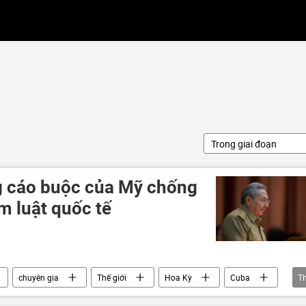
Trong giai đoạn
g cáo buộc của Mỹ chống
ạm luật quốc tế
chuyên gia
Thế giới
Hoa Kỳ
Cuba
T