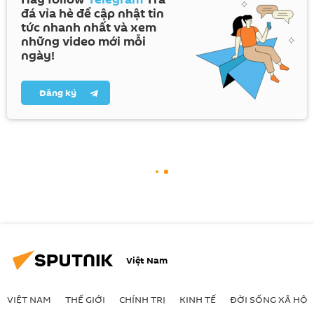
đá vỉa hè để cập nhật tin
tức nhanh nhất và xem
những video mới mỗi
ngày!
Đăng ký
Việt Nam
VIỆT NAM
THẾ GIỚI
CHÍNH TRỊ
KINH TẾ
ĐỜI SỐNG XÃ HỘI