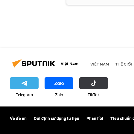
Việt Nam
VIỆT NAM
THẾ GIỚI
Telegram
Zalo
ТikТоk
Về đề án
Qui định sử dụng tư liệu
Phản hồi
Tiêu chuẩn 