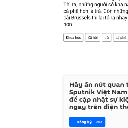
Thì ra, những người có khả n
cà phê hơn là trà. Còn nhữn
cải Brussels thì lại tỏ ra nh
hơn.
Khoa học
Xã hội
trà
cà phê
Hãy ấn nút quan
Sputnik Việt Nam
để cập nhật sự ki
ngay trên điện th
Đăng ký