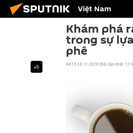
Việt Nam
Khám phá ra
trong sự lựa
phê
04:13 18.11.2018
(Đã cập nhật:
17: