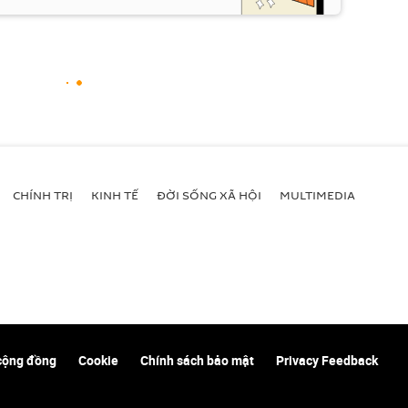
CHÍNH TRỊ
KINH TẾ
ĐỜI SỐNG XÃ HỘI
MULTIMEDIA
cộng đồng
Cookie
Chính sách bảo mật
Privacy Feedback