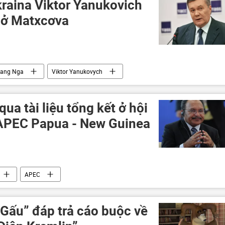
raina Viktor Yanukovich
 ở Matxcơva
bang Nga
Viktor Yanukovych
qua tài liệu tổng kết ở hội
 APEC Papua - New Guinea
APEC
 Gấu” đáp trả cáo buộc về