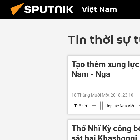
Việt Nam
Tin thời sự 
Tạo thêm xung lực
Nam - Nga
18 Tháng Mười Một 2018, 23:10
Thế giới
Hợp tác Nga-Việt
Thổ Nhĩ Kỳ công bố
sát hại Khashoggi