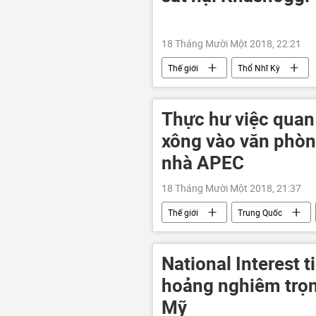
18 Tháng Mười Một 2018, 22:21
Thế giới
Thổ Nhĩ Kỳ
Thực hư việc quan
xông vào văn phòn
nhà APEC
18 Tháng Mười Một 2018, 21:37
Thế giới
Trung Quốc
National Interest t
hoảng nghiêm trọ
Mỹ