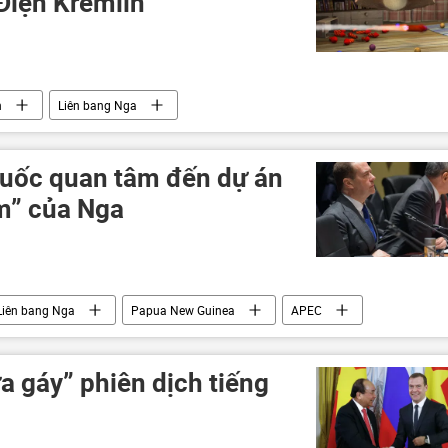
Điện Kremlin”
h
Liên bang Nga
uốc quan tâm đến dự án
m” của Nga
Liên bang Nga
Papua New Guinea
APEC
 gáy” phiên dịch tiếng