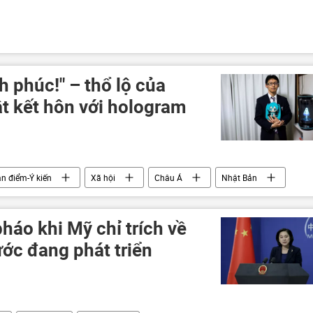
h phúc!" – thổ lộ của
t kết hôn với hologram
n điểm-Ý kiến
Xã hội
Châu Á
Nhật Bản
áo khi Mỹ chỉ trích về
ước đang phát triển