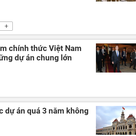
g
m chính thức Việt Nam
hững dự án chung lớn
 Thủ tướng Liên bang Nga Dmitry Medvedev
Liên bang Nga
c dự án quá 3 năm không