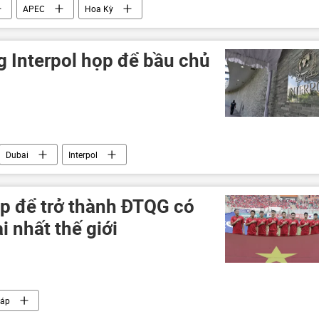
APEC
Hoa Kỳ
g Interpol họp để bầu chủ
Dubai
Interpol
p để trở thành ĐTQG có
ài nhất thế giới
áp