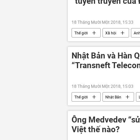
“tuyên truyền của 
18 Tháng Mười Một 2018, 15:33
Thế giới
Xã hội
An
Nhật Bản và Hàn Q
“Transneft Teleco
18 Tháng Mười Một 2018, 15:03
Thế giới
Nhật Bản
Hàn Quốc
Ông Medvedev “sửa
Việt thế nào?