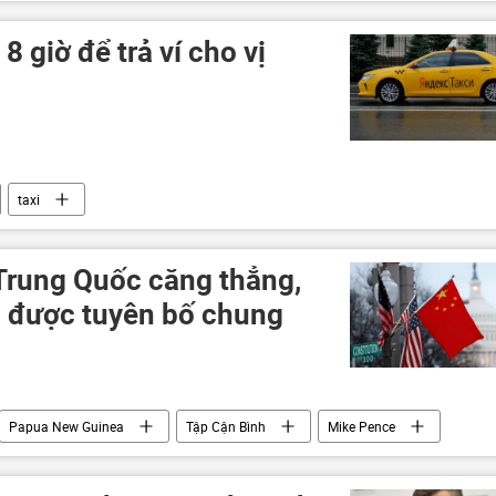
 8 giờ để trả ví cho vị
taxi
Trung Quốc căng thẳng,
 được tuyên bố chung
Papua New Guinea
Tập Cận Bình
Mike Pence