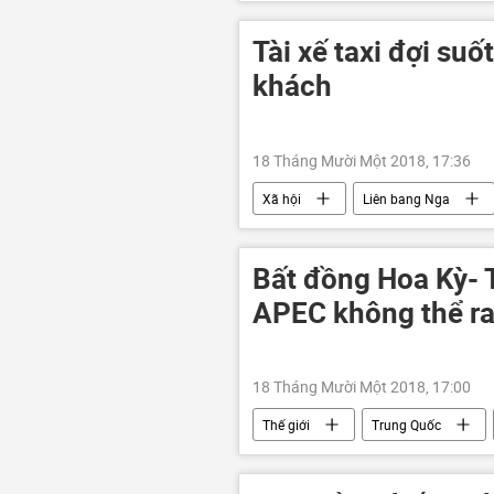
Tài xế taxi đợi suốt
khách
18 Tháng Mười Một 2018, 17:36
Xã hội
Liên bang Nga
Bất đồng Hoa Kỳ- 
APEC không thể ra
18 Tháng Mười Một 2018, 17:00
Thế giới
Trung Quốc
APEC
WTO
Hoa Kỳ