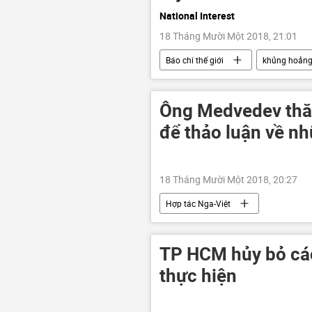
National Interest
18 Tháng Mười Một 2018, 21:01
Báo chí thế giới
khủng hoản
Ông Medvedev thă
để thảo luận về n
18 Tháng Mười Một 2018, 20:27
Hợp tác Nga-Việt
Chuyến thăm Việt Nam chính thức của
Dmitry Medvedev
TP HCM hủy bỏ cá
thực hiện