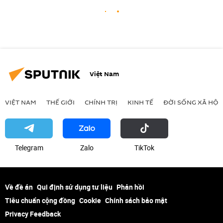
Việt Nam
VIỆT NAM
THẾ GIỚI
CHÍNH TRỊ
KINH TẾ
ĐỜI SỐNG XÃ HỘI
Telegram
Zalo
ТikТоk
Về đề án
Qui định sử dụng tư liệu
Phản hồi
Tiêu chuẩn cộng đồng
Cookie
Chính sách bảo mật
Privacy Feedback