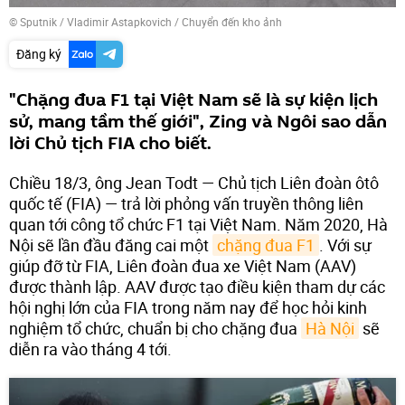
© Sputnik / Vladimir Astapkovich
/
Chuyển đến kho ảnh
Đăng ký
"Chặng đua F1 tại Việt Nam sẽ là sự kiện lịch
sử, mang tầm thế giới", Zing và Ngôi sao dẫn
lời Chủ tịch FIA cho biết.
Chiều 18/3, ông Jean Todt — Chủ tịch Liên đoàn ôtô
quốc tế (FIA) — trả lời phỏng vấn truyền thông liên
quan tới công tổ chức F1 tại Việt Nam. Năm 2020, Hà
Nội sẽ lần đầu đăng cai một
chặng đua F1
. Với sự
giúp đỡ từ FIA, Liên đoàn đua xe Việt Nam (AAV)
được thành lập. AAV được tạo điều kiện tham dự các
hội nghị lớn của FIA trong năm nay để học hỏi kinh
nghiệm tổ chức, chuẩn bị cho chặng đua
Hà Nội
sẽ
diễn ra vào tháng 4 tới.