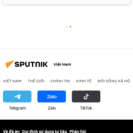
Việt Nam
VIỆT NAM
THẾ GIỚI
CHÍNH TRỊ
KINH TẾ
ĐỜI SỐNG XÃ HỘI
Telegram
Zalo
ТikТоk
Về đề án
Qui định sử dụng tư liệu
Phản hồi