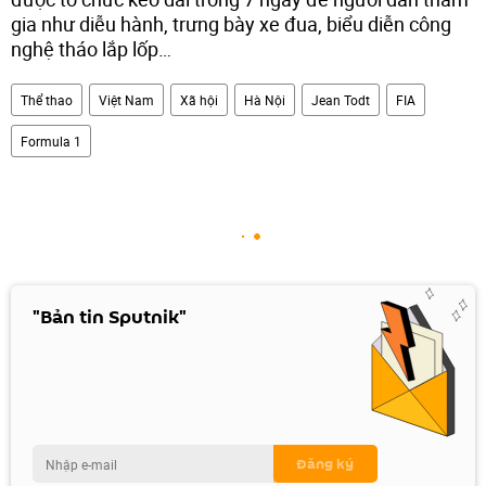
gia như diễu hành, trưng bày xe đua, biểu diễn công
nghệ tháo lắp lốp…
Thể thao
Việt Nam
Xã hội
Hà Nội
Jean Todt
FIA
Formula 1
"Bản tin Sputnik"