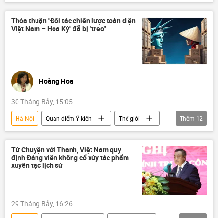
y tế
Bộ Y Tế Việt Nam
sinh viên
mạng xã hội
Thỏa thuận "Đối tác chiến lược toàn diện
Việt Nam – Hoa Kỳ" đã bị "treo"
Hoàng Hoa
30 Tháng Bảy, 15:05
Hà Nội
Quan điểm-Ý kiến
Thế giới
Thêm
12
Tác giả
Hoa Kỳ
Chính trị
Kinh tế
Kinh doanh
Từ Chuyện với Thanh, Việt Nam quy
định Đảng viên không cổ xúy tác phẩm
Bộ Ngoại giao Việt Nam
thuế
xuyên tạc lịch sử
chuyên gia
ASEAN
WTO
Donald Trump
Nguyễn Minh Tâm
29 Tháng Bảy, 16:26