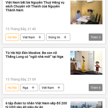
Đảng Cộng sản Việt Nam
Việt Nam bắt bà Nguyễn Thuý Hằng vụ
sách Chuyện với Thanh của Nguyễn
tăng trưởng kinh tế
usd
Thành Nam
Bắc Giang
Kinh tế
Thành phố Hồ Chí Minh
Hải Phòng
15 Tháng Bảy, 21:40
Đà Nẵng
Huế
Cần Thơ
Hà Nội
Việt Nam
thông tin
Thêm
3
Đồng Nai
Pháp luật
khởi tố
công an
Từ Hà Nội đến Moskva: Ba con rối
Thăng Long có “ngôi nhà mới” tại Nga
15 Tháng Bảy, 21:09
Hà Nội
Nga
Việt Nam
Thêm
8
Thăng Long
Moskva
bảo tàng
nghệ thuật
Tổng bí thư
Tô Lâm
6 tập đoàn tư nhân Việt Nam sắp đổ 200
tỷ USD vào 40 siêu dự án