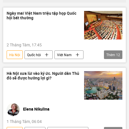
Ngày mai Việt Nam triệu tập họp Quốc
hội bất thường
2 Tháng Tám, 17:45
Hà Nội
Quốc hội
Việt Nam
Thêm
12
Chính trị
Nguyễn Mạnh Hùng
Kinh doanh
nông nghiệp
Hà Nội xưa lùi vào ký ức. Người dân Thủ
đô sẽ được hưởng lợi gì?
môi trường
Bắc Ninh
APEC
Hải Phòng
điều tra
Bộ Nội vụ Việt Nam
Ninh Thuận
nhà máy điện hạt nhân
Elena Nikulina
1 Tháng Tám, 06:04