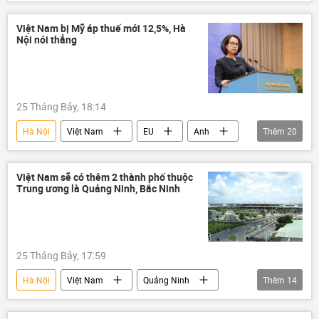
công an
Bộ Công an Việt Nam
phản bội tổ quốc
phản động
Việt Nam bị Mỹ áp thuế mới 12,5%, Hà
Nội nói thẳng
Pháp luật
mạng xã hội
25 Tháng Bảy, 18:14
Hà Nội
Việt Nam
EU
Anh
Thêm
20
Campuchia
Canada
Ấn Độ
Indonesia
Jordan
Malaysia
Việt Nam sẽ có thêm 2 thành phố thuộc
Trung ương là Quảng Ninh, Bắc Ninh
Mexico
Đài Loan
Nhật Bản
Mỹ Latinh
Hàn Quốc
Thế giới
Thụy Sĩ
Hoa Kỳ
Châu Á
25 Tháng Bảy, 17:59
Bộ Ngoại giao Việt Nam
Châu Âu
Hà Nội
Việt Nam
Quảng Ninh
Thêm
14
Kinh tế
thuế
thương mại
Bắc Ninh
VOV
Tô Lâm