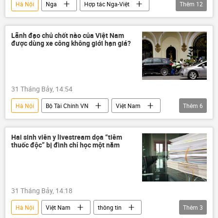
Hà Nội
Nga
Hợp tác Nga-Việt
Thêm
12
Việt Nam
Thế giới
Quan điểm-Ý kiến
Lãnh đạo chủ chốt nào của Việt Nam
được dùng xe công không giới hạn giá?
Việt Nam trên báo chí nước ngoài
Kinh tế
Chính trị
Hoa Kỳ
Trung Quốc
Du lịch
Ninh Thuận-1
31 Tháng Bảy, 14:54
Sân bay Long Thành
Tác giả
Hà Nội
Bộ Tài Chính VN
Việt Nam
Thêm
6
Chính trị
Ủy ban Kiểm tra trung ương
Xã hội
Tổng bí thư
xe ô-tô
Hai sinh viên y livestream dọa “tiêm
thuốc độc” bị đình chỉ học một năm
Bộ Chính Trị VN
31 Tháng Bảy, 14:18
Hà Nội
Việt Nam
thông tin
Thêm
3