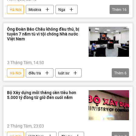
Hà Nội
Moskva
Nga
Thêm
16
Quan điểm-Ý kiến
Thế giới
Tác giả
Chính trị
tên lửa
Ông Đoàn Bảo Châu không đầu thú, bị
tuyên 7 năm tù vì tội chống Nhà nước
Liên Xô
chiến tranh Việt Nam
Việt Nam
Hồ Chí Minh
Nguyễn Quốc Hùng
S-75 "Dvina"
chiến tranh
3 Tháng Tám, 14:50
Hợp tác Nga-Việt
tên lửa phòng không
Hà Nội
điều tra
luật sư
Thêm
6
Ai Cập
Hoa Kỳ
Việt Nam
Việt Nam
Chính trị
Đoàn Bảo Châu
Facebook
truy nã
Bộ Xây dựng mỗi tháng cần tiêu hơn
5.000 tỷ đồng từ giờ đến cuối năm
Pháp luật
2 Tháng Tám, 23:03