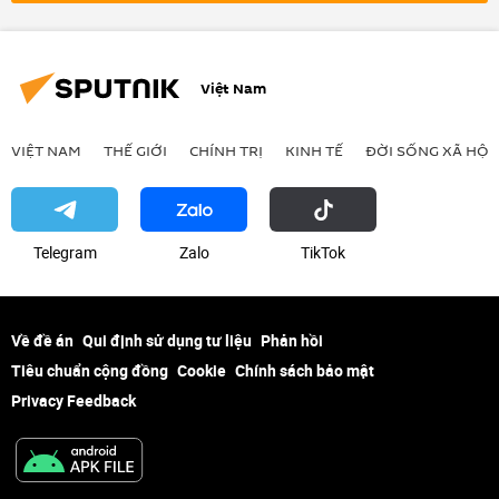
sông Mekong
thương mại
Tác giả
Việt Nam trên báo chí nước ngoài
Hợp tác Nga-Việt
Quan điểm-Ý kiến
Việt Nam
VIỆT NAM
THẾ GIỚI
CHÍNH TRỊ
KINH TẾ
ĐỜI SỐNG XÃ HỘI
Telegram
Zalo
ТikТоk
Về đề án
Qui định sử dụng tư liệu
Phản hồi
Tiêu chuẩn cộng đồng
Cookie
Chính sách bảo mật
Privacy Feedback