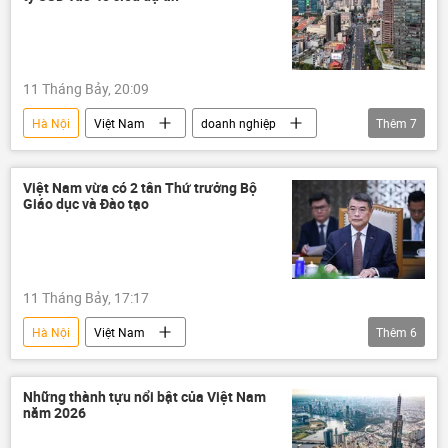
Văn hóa
Sputnik
11 Tháng Bảy, 20:09
Hà Nội
Việt Nam
doanh nghiệp
Thêm
7
BIDV
usd
Công nghiệp
đồng tiền
Vingroup
metro
Việt Nam vừa có 2 tân Thứ trưởng Bộ
Giáo dục và Đào tạo
vốn
11 Tháng Bảy, 17:17
Hà Nội
Việt Nam
Thêm
6
Bộ Giáo dục và Đào Tạo
Lê Minh Hưng
Chính phủ
Tây Ninh
Ninh Bình
Những thành tựu nổi bật của Việt Nam
năm 2026
văn phòng Chính phủ
Canada