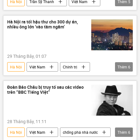
Hà Nội
Trần Sỹ Thanh
Việt Nam
Thêm
5
Võ Nguyên Giáp
Hồ Chí Minh
Đảng Cộng sản Việt Nam
Xã hội
Hà Nội ra tối hậu thư cho 300 dự án,
nhiều ông lớn ‘vào tầm ngắm’
Internet
29 Tháng Bảy, 01:07
Hà Nội
Việt Nam
Chính trị
Thêm
6
Bộ Nông nghiệp Việt Nam
đầu tư
chính quyền
tài chính
công ty
Đoàn Bảo Châu bị truy tố sau các video
trên “BBC Tiếng Việt”
doanh nghiệp
28 Tháng Bảy, 11:11
Hà Nội
Việt Nam
chống phá nhà nước
Thêm
6