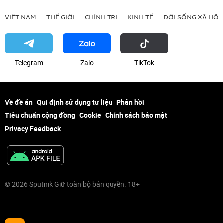
VIỆT NAM
THẾ GIỚI
CHÍNH TRỊ
KINH TẾ
ĐỜI SỐNG XÃ HỘI
Telegram
Zalo
ТikТоk
Về đề án
Qui định sử dụng tư liệu
Phản hồi
Tiêu chuẩn cộng đồng
Cookie
Chính sách bảo mật
Privacy Feedback
© 2026 Sputnik Giữ toàn bộ bản quyền. 18+