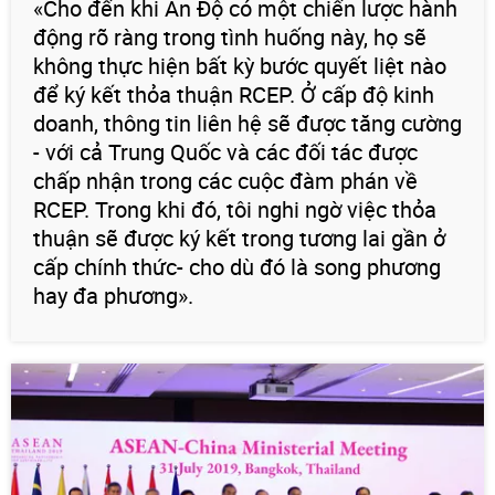
«Cho đến khi Ấn Độ có một chiến lược hành
động rõ ràng trong tình huống này, họ sẽ
không thực hiện bất kỳ bước quyết liệt nào
để ký kết thỏa thuận RCEP. Ở cấp độ kinh
doanh, thông tin liên hệ sẽ được tăng cường
- với cả Trung Quốc và các đối tác được
chấp nhận trong các cuộc đàm phán về
RCEP. Trong khi đó, tôi nghi ngờ việc thỏa
thuận sẽ được ký kết trong tương lai gần ở
cấp chính thức- cho dù đó là song phương
hay đa phương».