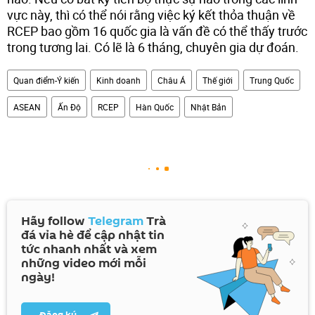
vực này, thì có thể nói rằng việc ký kết thỏa thuận về
RCEP bao gồm 16 quốc gia là vấn đề có thể thấy trước
trong tương lai. Có lẽ là 6 tháng, chuyên gia dự đoán.
Quan điểm-Ý kiến
Kinh doanh
Châu Á
Thế giới
Trung Quốc
ASEAN
Ấn Độ
RCEP
Hàn Quốc
Nhật Bản
Hãy follow
Telegram
Trà
đá vỉa hè để cập nhật tin
tức nhanh nhất và xem
những video mới mỗi
ngày!
Đăng ký