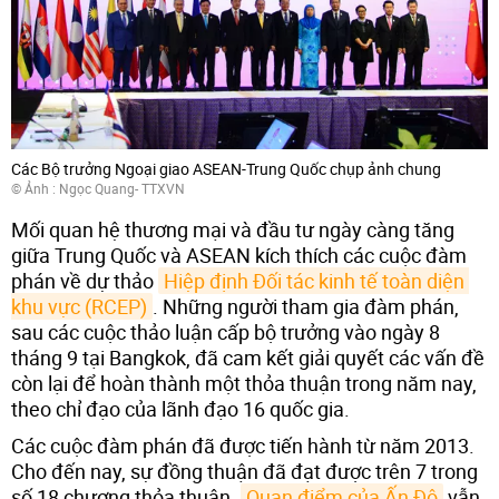
Các Bộ trưởng Ngoại giao ASEAN-Trung Quốc chụp ảnh chung
© Ảnh : Ngọc Quang- TTXVN
Mối quan hệ thương mại và đầu tư ngày càng tăng
giữa Trung Quốc và ASEAN kích thích các cuộc đàm
phán về dự thảo
Hiệp định Đối tác kinh tế toàn diện 
khu vực (RCEP)
. Những người tham gia đàm phán,
sau các cuộc thảo luận cấp bộ trưởng vào ngày 8
tháng 9 tại Bangkok, đã cam kết giải quyết các vấn đề
còn lại để hoàn thành một thỏa thuận trong năm nay,
theo chỉ đạo của lãnh đạo 16 quốc gia.
Các cuộc đàm phán đã được tiến hành từ năm 2013.
Cho đến nay, sự đồng thuận đã đạt được trên 7 trong
số 18 chương thỏa thuận.
Quan điểm của Ấn Độ
vẫn