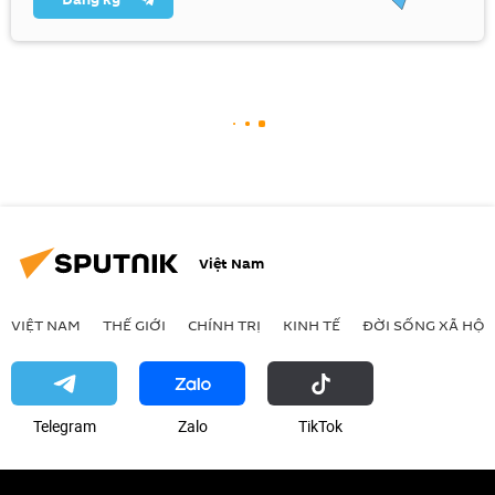
Việt Nam
VIỆT NAM
THẾ GIỚI
CHÍNH TRỊ
KINH TẾ
ĐỜI SỐNG XÃ HỘI
Telegram
Zalo
ТikТоk