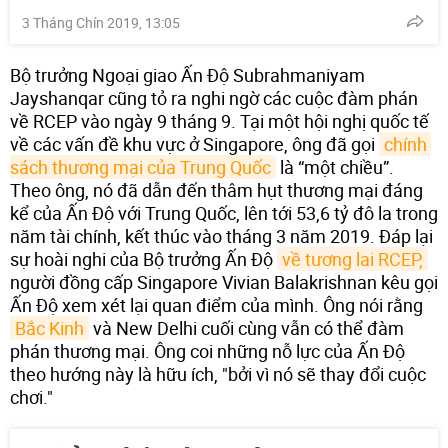
3 Tháng Chín 2019, 13:05
Bộ trưởng Ngoại giao Ấn Độ Subrahmaniyam
Jayshanqar cũng tỏ ra nghi ngờ các cuộc đàm phán
về RCEP vào ngày 9 tháng 9. Tại một hội nghị quốc tế
về các vấn đề khu vực ở Singapore, ông đã gọi
chính 
sách thương mại của Trung Quốc
là “một chiều”.
Theo ông, nó đã dẫn đến thâm hụt thương mại đáng
kể của Ấn Độ với Trung Quốc, lên tới 53,6 tỷ đô la trong
năm tài chính, kết thúc vào tháng 3 năm 2019. Đáp lại
sự hoài nghi của Bộ trưởng Ấn Độ
về tương lai RCEP,
người đồng cấp Singapore Vivian Balakrishnan kêu gọi
Ấn Độ xem xét lại quan điểm của mình. Ông nói rằng
Bắc Kinh
và New Delhi cuối cùng vẫn có thể đàm
phán thương mại. Ông coi những nỗ lực của Ấn Độ
theo hướng này là hữu ích, "bởi vì nó sẽ thay đổi cuộc
chơi."