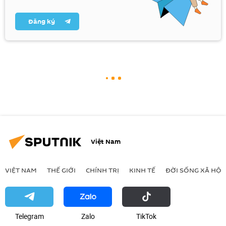
Đăng ký
Việt Nam
VIỆT NAM
THẾ GIỚI
CHÍNH TRỊ
KINH TẾ
ĐỜI SỐNG XÃ HỘI
Telegram
Zalo
ТikТоk