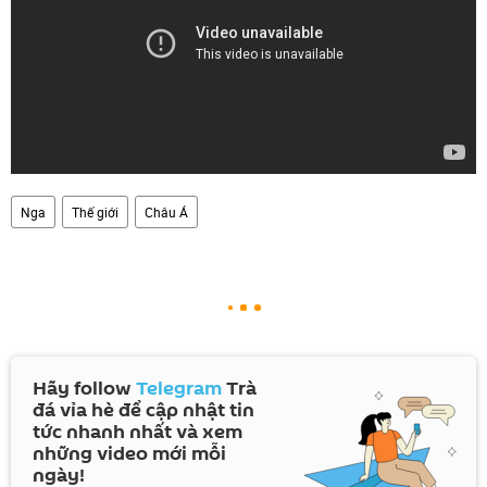
Nga
Thế giới
Châu Á
Hãy follow
Telegram
Trà
đá vỉa hè để cập nhật tin
tức nhanh nhất và xem
những video mới mỗi
ngày!