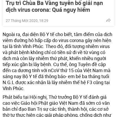
Trụ trì Chùa Ba Vàng tuyên bố giải nạn
dịch virus corona: Quá nguy hiểm
27 Tháng Một 2020, 18:29
Ngoài ra, đại diện Bộ Y tế cho biết, tâm điểm của dịch
viêm đường hô hấp cấp do virus corona gây nên hiện
tại là tỉnh Vĩnh Phúc. Theo đó, đối tượng nhiễm virus
và phát bệnh không chỉ có tiền sử đi về từ vùng có
dịch mà còn lây nhiễm thứ phát, khiến nhiều người
tiếp xúc gần bị lây bệnh. Cụ thể, ông Tuyên đề cập
đến ca dương tính với nCoV thứ 15 của Việt Nam mà
sáng nay Bộ Y tế đã thông báo- em bé ba tháng tuổi
N.G.L được xác nhận là lây nhiễm thế hệ F3 cũng tại
Vĩnh Phúc.
Phát biểu tại Hội nghị, Thứ trưởng Bộ Y tế đánh giá
cao việc Giáo hội Phật giáo Việt Nam đã sớm có văn
bản chỉ đạo Ban Trị sự các tỉnh, thành hội, các cơ sở
thờ tự thực hiện các giải pháp phòng, chống dịch như