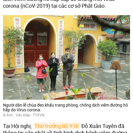
corona (nCoV-2019) tại các cơ sở Phật Giáo.
Người dân lễ chùa đeo khẩu trang phòng, chống dịch viêm đường hô
hấp do Virus corona.
© Ảnh : Văn Điệp - TTXVN
Tại Hội nghị,
Thứ trưởng Bộ Y tế
Đỗ Xuân Tuyên đã
thông tin cập nhật về tình hình dịch bệnh viêm đường