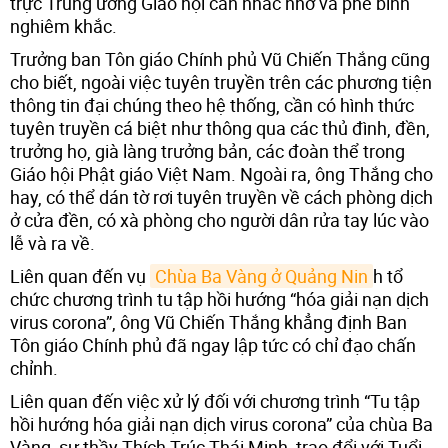
trực Trung ương Giáo hội cần nhắc nhở và phê bình
nghiêm khắc.
Trưởng ban Tôn giáo Chính phủ Vũ Chiến Thắng cũng
cho biết, ngoài việc tuyên truyền trên các phương tiện
thông tin đại chúng theo hệ thống, cần có hình thức
tuyên truyền cá biệt như thông qua các thủ đình, đền,
trưởng họ, già làng trưởng bản, các đoàn thể trong
Giáo hội Phật giáo Việt Nam. Ngoài ra, ông Thắng cho
hay, có thể dán tờ rơi tuyên truyền về cách phòng dịch
ở cửa đền, có xà phòng cho người dân rửa tay lúc vào
lễ và ra về.
Liên quan đến vụ
Chùa Ba Vàng ở Quảng Nin
h tổ
chức chương trình tu tập hồi hướng “hóa giải nạn dịch
virus corona”, ông Vũ Chiến Thắng khẳng định Ban
Tôn giáo Chính phủ đã ngay lập tức có chỉ đạo chấn
chỉnh.
Liên quan đến việc xử lý đối với chương trình “Tu tập
hồi hướng hóa giải nạn dịch virus corona” của chùa Ba
Vàng, sư thầy Thích Trúc Thái Minh, trao đổi với Tuổi