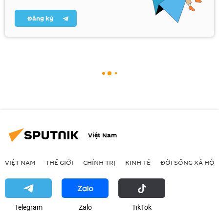
Đăng ký
Việt Nam
VIỆT NAM
THẾ GIỚI
CHÍNH TRỊ
KINH TẾ
ĐỜI SỐNG XÃ HỘI
Telegram
Zalo
ТikТоk