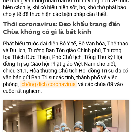
hệ thống và trong nhân dân khi đi từ vùng dịch về thực
hiện cách ly, khi có biểu hiện sốt, ho, khó thở phải báo
cho y tế để thực hiện các biện pháp cần thiết.
Thời coronavirus: Đeo khẩu trang đến
Chùa không có gì là bất kính
Phát biểu trước đại diện Bộ Y tế, Bộ Văn hóa, Thể thao
và Du lịch, Trưởng Ban Tôn giáo Chính phủ, Thượng
tọa Thích Đức Thiện, Phó Chủ tịch, Tổng Thư ký Hội
đồng Trị sự Giáo hội Phật giáo Việt Nam cho biết,
chiều 31.1, Hòa thượng Chủ tịch Hội đồng Trị sự đã có
văn bản gửi Ban Trị sự các tỉnh, thành phố về việc
phòng,
chống dịch coronavirus
và các chùa đã vào
cuộc rất nghiêm.