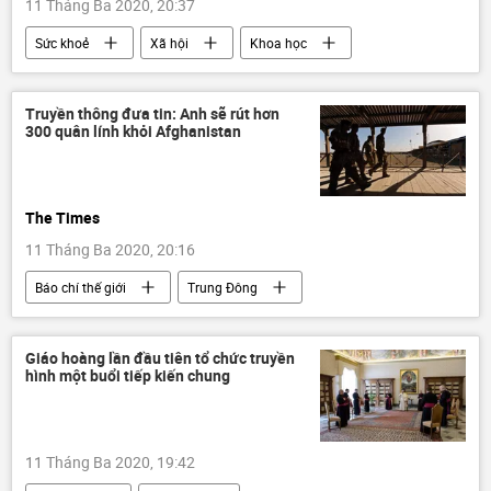
11 Tháng Ba 2020, 20:37
Sức khoẻ
Xã hội
Khoa học
Quan điểm-Ý kiến
Truyền thông đưa tin: Anh sẽ rút hơn
300 quân lính khỏi Afghanistan
The Times
11 Tháng Ba 2020, 20:16
Báo chí thế giới
Trung Đông
Thế giới
Châu Âu
Hoa Kỳ
Giáo hoàng lần đầu tiên tổ chức truyền
hình một buổi tiếp kiến ​​chung
11 Tháng Ba 2020, 19:42