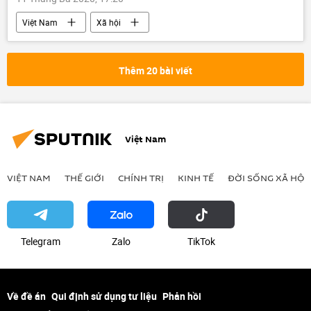
Việt Nam
Xã hội
Thêm 20 bài viết
Việt Nam
VIỆT NAM
THẾ GIỚI
CHÍNH TRỊ
KINH TẾ
ĐỜI SỐNG XÃ HỘI
Telegram
Zalo
ТikТоk
Về đề án
Qui định sử dụng tư liệu
Phản hồi