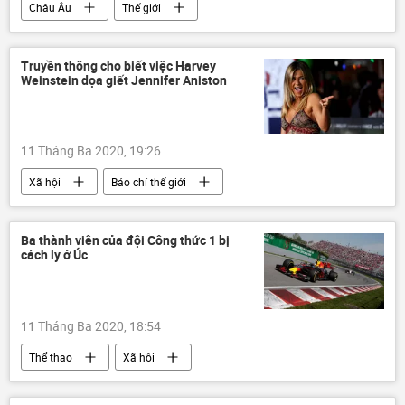
Châu Âu
Thế giới
Truyền thông cho biết việc Harvey
Weinstein dọa giết Jennifer Aniston
11 Tháng Ba 2020, 19:26
Xã hội
Báo chí thế giới
Ba thành viên của đội Công thức 1 bị
cách ly ở Úc
11 Tháng Ba 2020, 18:54
Thể thao
Xã hội
Hoãn và hủy bỏ các sự kiện vì đại dịch Covid-19