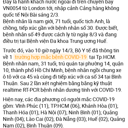
Đây là hành khách nước ngoài đi trên chuyến bay
VN0054 từ London tới, nhập cảnh Cảng hàng không
quốc tế Nội Bài sáng 2/3.
Bệnh nhân là nam giới, 71 tuổi, quốc tịch Anh, là
chồng, tiếp xúc gần với bệnh nhân số 30. Được biết,
bệnh nhân số 49 được cách ly từ ngày 8/3 và đang
điều trị tại Bệnh viện Đa khoa Trung ương Huế.
Trước đó, vào 10 giờ ngày 14/3, Bộ Y tế đã thông tin
về 1
trường hợp mắc bệnh COVID-19
tại Tp.HCM.
Bệnh nhân nam, 31 tuổi, trú quán tại phường 14, quận
10, thành phố Hồ Chí Minh, bệnh nhân ngồi chung xe
ô tô với ca 45 và cùng đi tiếp xúc với ca số 34 tại Bình
Thuận. Sau 2 lần xét nghiệm bằng bằng kỹ thuật
realtime RT-PCR bệnh nhân dương tính với COVID-19.
Hiện nay, các địa phương có người mắc COVID-19
gồm: Vĩnh Phúc (11); TP.HCM (06); Khánh Hòa (01);
Thanh Hóa (01); Hà Nội (07); Ninh Bình (01); Quảng
Ninh (04); Lào Cai (02); Đà Nẵng (03); Huế (02); Quảng
Nam (02); Bình Thuận (09).