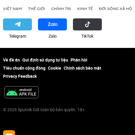
VIỆT NAM
THẾ GIỚI
CHÍNH TRỊ
KINH TẾ
ĐỜI SỐNG XÃ HỘI
Telegram
Zalo
ТikТоk
Về đề án
Qui định sử dụng tư liệu
Phản hồi
Tiêu chuẩn cộng đồng
Cookie
Chính sách bảo mật
Privacy Feedback
© 2026 Sputnik Giữ toàn bộ bản quyền. 18+