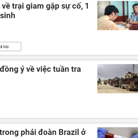
ề trại giam gặp sự cố, 1
 sinh
ã hội
đồng ý về việc tuần tra
trong phái đoàn Brazil ở