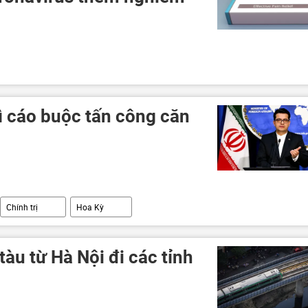
ì cáo buộc tấn công căn
Chính trị
Hoa Kỳ
àu từ Hà Nội đi các tỉnh