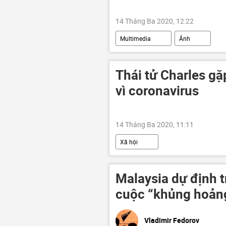
14 Tháng Ba 2020, 12:22
Multimedia
Ảnh
Thái tử Charles gặ
vì coronavirus
14 Tháng Ba 2020, 11:11
Xã hội
Malaysia dự định t
cuộc “khủng hoảng
Vladimir Fedorov