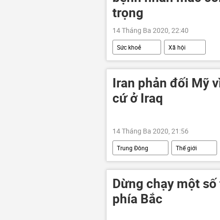
trọng
14 Tháng Ba 2020, 22:40
Sức khoẻ
Xã hội
Iran phản đối Mỹ v
cứ ở Iraq
14 Tháng Ba 2020, 21:56
Trung Đông
Thế giới
Dừng chạy một số t
phía Bắc