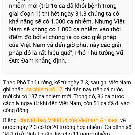
nhiễm mới (trừ 16 ca đã khỏi bệnh trong
giai đoạn 1) thì hết ngày 31.3 chúng ta có
khả năng sẽ có 1.000 ca nhiễm. Nhưng Việt
Nam sẽ không có 1.000 ca nhiễm vào thời
điểm đó bởi vì chúng ta có các giải pháp
của Việt Nam và đến giờ phút này các giải
pháp đó là rất hiệu quả”, Phó Thủ tướng Vũ
Đức Đam khẳng định.
Theo Phó Thủ tướng, kể từ ngày 7.3, sau ghi Việt Nam
ghi nhận
 ca nhiễm số 17
thì đến nay trên cả nước
mới chỉ có 137 ca nhiễm mới. Trong đó, 86 ca được
cách ly ngay từ khi đến Việt Nam, còn 51 ca đã đi vào
cộng đồng.
Riêng
chuyến bay VN0054 của Vietnam Airlines
về
nước ngày 2.3 có tới 20 trường hợp nhiễm. Ca bệnh số
34 (F0) ở Bình Thuận, lây cho 11 người nhiễm