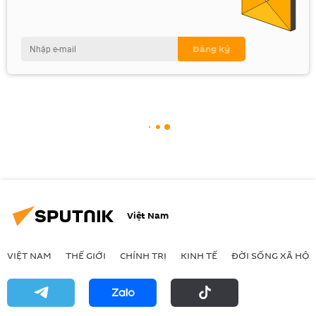
Việt Nam
VIỆT NAM
THẾ GIỚI
CHÍNH TRỊ
KINH TẾ
ĐỜI SỐNG XÃ HỘI