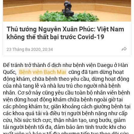
Thủ tướng Nguyễn Xuân Phúc: Việt Nam
không thể thất bại trước Covid-19
23 Tháng Ba 2020, 20:34
Để tránh trở thành ổ dịch như bệnh viện Daegu ở Hàn
Quốc,
Bệnh viện Bạch Mai
cũng đã tạm dừng hoạt
động khám, chữa bệnh theo yêu cầu, dừng hoạt động
của nhà tang lễ và nhà lưu trú cho người nhà bệnh
nhân. Cơ sở này cũng yêu cầu toàn bộ nhân viên bệnh
viện dừng hoạt động khám chữa bệnh ngoài giờ tại
các phòng khám tư, giãn khoảng cách giường bệnh tại
các khoa quá tải và điều trị người bệnh nặng như cấp
cứu, hồi sức tích cực, thận nhân tạo, ung bướu, giảm
tải người bệnh tối đa, đảm bảo âm tính trước khi cho
xuất viện và báo y tế địa phương tiếp tục theo dõi sức