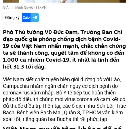
© Ảnh : Minh Quyết - TTXVN
Đăng ký
Phó Thủ tướng Vũ Đức Đam, Trưởng Ban Chỉ
đạo quốc gia phòng chống dịch bệnh Covid-
19 của Việt Nam nhấn mạnh, chắc chắn chúng
ta sẽ thành công, quyết tâm để không có đến
1.000 ca nhiễm Covid-19, ít nhất là tính đến
hết 31.3 tới đây.
Việt Nam siết chặt tuyến biên giới đường bộ với Lào,
Campuchia nhằm ngăn chặn nguy cơ dịch bệnh do
coronavirus xâm nhập. Bộ Y tế tiếp tục hoàn thiện
phác đồ điều trị chủng mới virus corona và cam kết có
đủ thuốc điều trị. Hiện tại, các ổ dịch như Sơn Lôi, Trúc
Bạch, Bệnh viện Bạch Mai, Quận 8, TP.HCM vẫn kiểm
soát tốt, riêng quán bar Budha thì rất phức tạp.