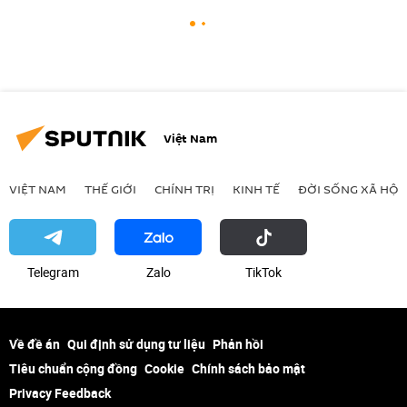
Việt Nam
VIỆT NAM
THẾ GIỚI
CHÍNH TRỊ
KINH TẾ
ĐỜI SỐNG XÃ HỘI
Telegram
Zalo
ТikТоk
Về đề án
Qui định sử dụng tư liệu
Phản hồi
Tiêu chuẩn cộng đồng
Cookie
Chính sách bảo mật
Privacy Feedback