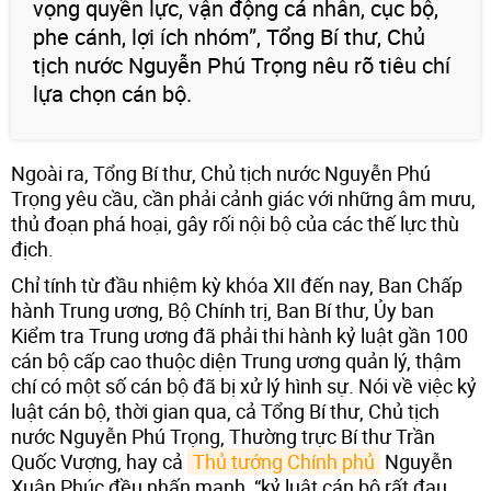
vọng quyền lực, vận động cá nhân, cục bộ,
phe cánh, lợi ích nhóm”, Tổng Bí thư, Chủ
tịch nước Nguyễn Phú Trọng nêu rõ tiêu chí
lựa chọn cán bộ.
Ngoài ra, Tổng Bí thư, Chủ tịch nước Nguyễn Phú
Trọng yêu cầu, cần phải cảnh giác với những âm mưu,
thủ đoạn phá hoại, gây rối nội bộ của các thế lực thù
địch.
Chỉ tính từ đầu nhiệm kỳ khóa XII đến nay, Ban Chấp
hành Trung ương, Bộ Chính trị, Ban Bí thư, Ủy ban
Kiểm tra Trung ương đã phải thi hành kỷ luật gần 100
cán bộ cấp cao thuộc diện Trung ương quản lý, thậm
chí có một số cán bộ đã bị xử lý hình sự. Nói về việc kỷ
luật cán bộ, thời gian qua, cả Tổng Bí thư, Chủ tịch
nước Nguyễn Phú Trọng, Thường trực Bí thư Trần
Quốc Vượng, hay cả
Thủ tướng Chính phủ
Nguyễn
Xuân Phúc đều nhấn mạnh, “kỷ luật cán bộ rất đau