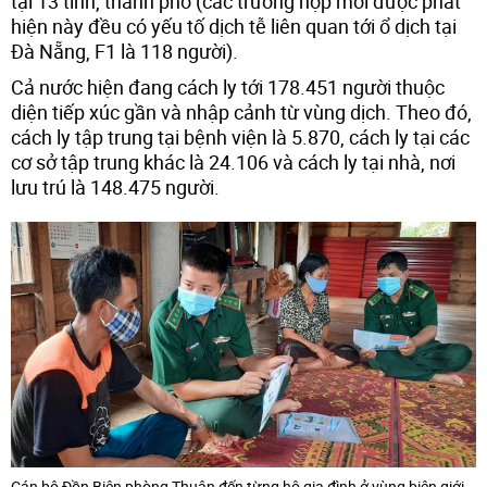
tại 13 tỉnh, thành phố (các trường hợp mới được phát
hiện này đều có yếu tố dịch tễ liên quan tới ổ dịch tại
Đà Nẵng, F1 là 118 người).
Cả nước hiện đang cách ly tới 178.451 người thuộc
diện tiếp xúc gần và nhập cảnh từ vùng dịch. Theo đó,
cách ly tập trung tại bệnh viện là 5.870, cách ly tại các
cơ sở tập trung khác là 24.106 và cách ly tại nhà, nơi
lưu trú là 148.475 người.
Cán bộ Đồn Biên phòng Thuận đến từng hộ gia đình ở vùng biên giới