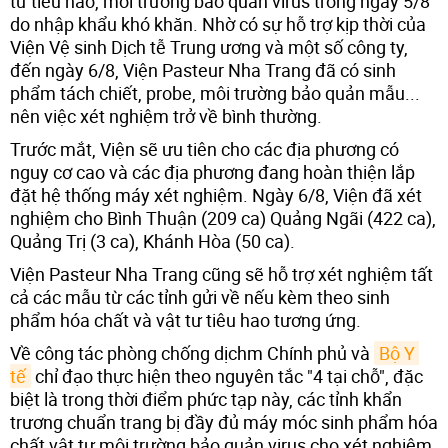
tư tiêu hao, môi trường bảo quản virus trong ngày 5/8
do nhập khẩu khó khăn. Nhờ có sự hỗ trợ kịp thời của
Viện Vệ sinh Dịch tễ Trung ương và một số công ty,
đến ngày 6/8, Viện Pasteur Nha Trang đã có sinh
phẩm tách chiết, probe, môi trường bảo quản mẫu...
nên việc xét nghiệm trở về bình thường.
Trước mắt, Viện sẽ ưu tiên cho các địa phương có
nguy cơ cao và các địa phương đang hoàn thiện lắp
đặt hệ thống máy xét nghiệm. Ngày 6/8, Viện đã xét
nghiệm cho Bình Thuận (209 ca) Quảng Ngãi (422 ca),
Quảng Trị (3 ca), Khánh Hòa (50 ca).
Viện Pasteur Nha Trang cũng sẽ hỗ trợ xét nghiệm tất
cả các mẫu từ các tỉnh gửi về nếu kèm theo sinh
phẩm hóa chất và vật tư tiêu hao tương ứng.
Về công tác phòng chống dịchm Chính phủ và
Bộ Y 
tế
chỉ đạo thực hiện theo nguyên tắc "4 tại chỗ", đặc
biệt là trong thời điểm phức tạp này, các tỉnh khẩn
trương chuẩn trang bị đầy đủ máy móc sinh phẩm hóa
chất vật tư môi trường bảo quản virus cho xét nghiệm