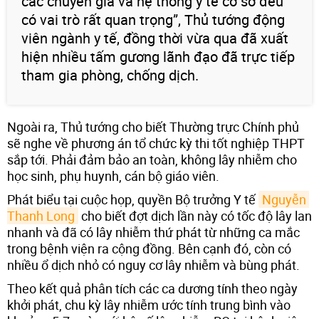
các chuyên gia và hệ thống y tế cơ sở đều
có vai trò rất quan trọng”, Thủ tướng động
viên ngành y tế, đồng thời vừa qua đã xuất
hiện nhiều tấm gương lãnh đạo đã trực tiếp
tham gia phòng, chống dịch.
Ngoài ra, Thủ tướng cho biết Thường trực Chính phủ
sẽ nghe về phương án tổ chức kỳ thi tốt nghiệp THPT
sắp tới. Phải đảm bảo an toàn, không lây nhiễm cho
học sinh, phụ huynh, cán bộ giáo viên.
Phát biểu tại cuộc họp, quyền Bộ trưởng Y tế
Nguyễn 
Thanh Long
cho biết đợt dịch lần này có tốc độ lây lan
nhanh và đã có lây nhiễm thứ phát từ những ca mắc
trong bệnh viện ra cộng đồng. Bên cạnh đó, còn có
nhiều ổ dịch nhỏ có nguy cơ lây nhiễm và bùng phát.
Theo kết quả phân tích các ca dương tính theo ngày
khởi phát, chu kỳ lây nhiễm ước tính trung bình vào