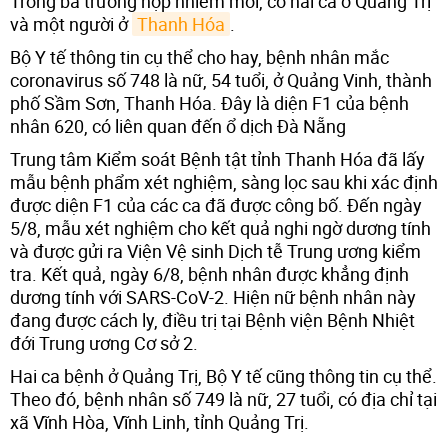
Trong ba trường hợp nhiễm mới, có hai ca ở Quảng Trị
và một người ở
Thanh Hóa
.
Bộ Y tế thông tin cụ thể cho hay, bệnh nhân mắc
coronavirus số 748 là nữ, 54 tuổi, ở Quảng Vinh, thành
phố Sầm Sơn, Thanh Hóa. Đây là diện F1 của bệnh
nhân 620, có liên quan đến ổ dịch Đà Nẵng
Trung tâm Kiểm soát Bệnh tật tỉnh Thanh Hóa đã lấy
mẫu bệnh phẩm xét nghiệm, sàng lọc sau khi xác định
được diện F1 của các ca đã được công bố. Đến ngày
5/8, mẫu xét nghiệm cho kết quả nghi ngờ dương tính
và được gửi ra Viện Vệ sinh Dịch tễ Trung ương kiểm
tra. Kết quả, ngày 6/8, bệnh nhân được khẳng định
dương tính với SARS-CoV-2. Hiện nữ bệnh nhân này
đang được cách ly, điều trị tại Bệnh viện Bệnh Nhiệt
đới Trung ương Cơ sở 2.
Hai ca bệnh ở Quảng Trị, Bộ Y tế cũng thông tin cụ thể.
Theo đó, bệnh nhân số 749 là nữ, 27 tuổi, có địa chỉ tại
xã Vĩnh Hòa, Vĩnh Linh, tỉnh Quảng Trị.