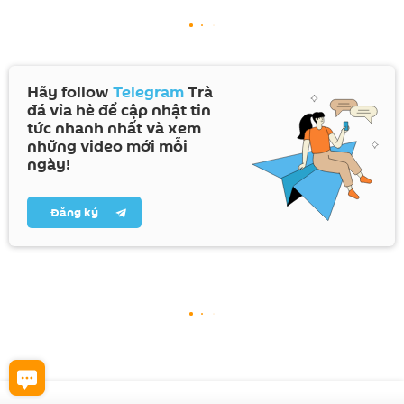
Hãy follow
Telegram
Trà
đá vỉa hè để cập nhật tin
tức nhanh nhất và xem
những video mới mỗi
ngày!
Đăng ký