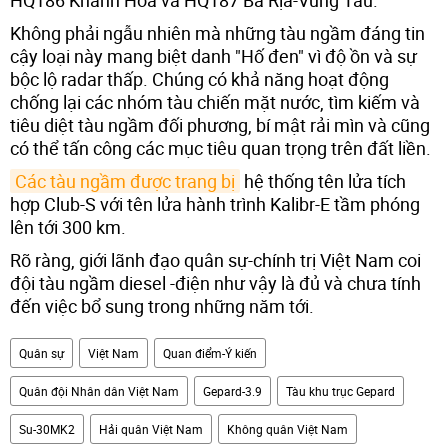
HQ186 Khánh Hòa và HQ187 Bà Rịa-Vũng Tàu.
Không phải ngẫu nhiên mà những tàu ngầm đáng tin
cậy loại này mang biệt danh "Hố đen" vì độ ồn và sự
bộc lộ radar thấp. Chúng có khả năng hoạt động
chống lại các nhóm tàu chiến mặt nước, tìm kiếm và
tiêu diệt tàu ngầm đối phương, bí mật rải mìn và cũng
có thể tấn công các mục tiêu quan trọng trên đất liền.
Các tàu ngầm được trang bị
hệ thống tên lửa tích
hợp Club-S với tên lửa hành trình Kalibr-E tầm phóng
lên tới 300 km.
Rõ ràng, giới lãnh đạo quân sự-chính trị Việt Nam coi
đội tàu ngầm diesel -điện như vậy là đủ và chưa tính
đến việc bổ sung trong những năm tới.
Quân sự
Việt Nam
Quan điểm-Ý kiến
Quân đội Nhân dân Việt Nam
Gepard-3.9
Tàu khu trục Gepard
Su-30MK2
Hải quân Việt Nam
Không quân Việt Nam