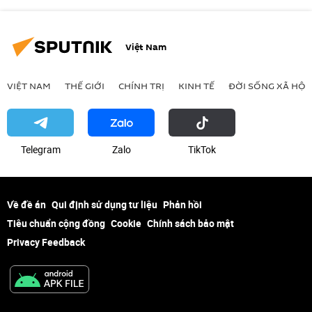
Việt Nam
VIỆT NAM
THẾ GIỚI
CHÍNH TRỊ
KINH TẾ
ĐỜI SỐNG XÃ HỘI
Telegram
Zalo
ТikТоk
Về đề án
Qui định sử dụng tư liệu
Phản hồi
Tiêu chuẩn cộng đồng
Cookie
Chính sách bảo mật
Privacy Feedback