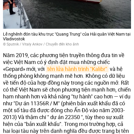
Lễ nghênh đón tàu khu trục "Quang Trung" của Hải quân Việt Nam tại
Vladivostok
© Sputnik / Vitaly Ankov
/
Chuyển đến kho ảnh
Năm 2019, các phương tiện truyền thông đưa tin về
việc Việt Nam có ý định đặt mua những chiếc
«Gepard» mới, với
tên lửa hành trình "Kalibr"
và hệ
thống phòng không mạnh mẽ hơn. Không có dữ liệu
về tiến độ của hợp đồng này trong các nguồn mở. Rất
có thể Việt Nam sẽ chọn phương tiện mạnh hơn, chiến
hạm nhanh hơn và khả năng "tự hành" cao hơn — ví dụ
như "Dự án 11356R / M" (phiên bản xuất khẩu đã có
một số tàu đã được đóng cho Ấn Độ vào năm 2003-
2013) Và thậm chí " dự án 22350 ", tùy theo sự xuất
hiện của "bản xuất khẩu". Trong mọi trường hợp, cả
hai loại tàu này trên danh nghĩa đều được trang bị tên