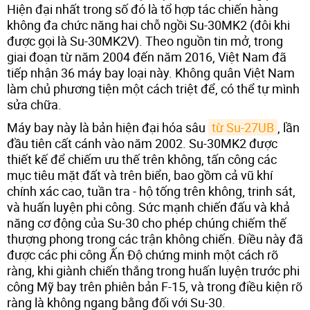
Hiện đại nhất trong số đó là tổ hợp tác chiến hàng
không đa chức năng hai chỗ ngồi Su-30MK2 (đôi khi
được gọi là Su-30MK2V). Theo nguồn tin mở, trong
giai đoạn từ năm 2004 đến năm 2016, Việt Nam đã
tiếp nhận 36 máy bay loại này. Không quân Việt Nam
làm chủ phương tiện một cách triệt để, có thể tự mình
sửa chữa.
Máy bay này là bản hiện đại hóa sâu
từ Su-27UB
, lần
đầu tiên cất cánh vào năm 2002. Su-30MK2 được
thiết kế để chiếm ưu thế trên không, tấn công các
mục tiêu mặt đất và trên biển, bao gồm cả vũ khí
chính xác cao, tuần tra - hộ tống trên không, trinh sát,
và huấn luyện phi công. Sức mạnh chiến đấu và khả
năng cơ động của Su-30 cho phép chúng chiếm thế
thượng phong trong các trận không chiến. Điều này đã
được các phi công Ấn Độ chứng minh một cách rõ
ràng, khi giành chiến thắng trong huấn luyện trước phi
công Mỹ bay trên phiên bản F-15, và trong điều kiện rõ
ràng là không ngang bằng đối với Su-30.