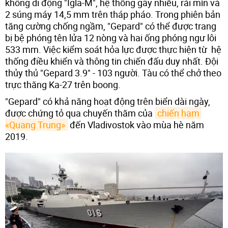
không di động "Igla-M", hệ thống gây nhiễu, rải mìn và
2 súng máy 14,5 mm trên tháp pháo. Trong phiên bản
tăng cường chống ngầm, "Gepard" có thể được trang
bị bệ phóng tên lửa 12 nòng và hai ống phóng ngư lôi
533 mm. Việc kiểm soát hỏa lực được thực hiện từ hệ
thống điều khiển và thông tin chiến đấu duy nhất. Đội
thủy thủ "Gepard 3.9" - 103 người. Tàu có thể chở theo
trực thăng Ka-27 trên boong.
"Gepard" có khả năng hoạt động trên biển dài ngày,
được chứng tỏ qua chuyến thăm của
chiến hạm 
«Quang Trung»
đến Vladivostok vào mùa hè năm
2019.