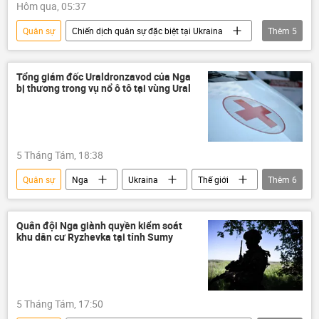
Hôm qua, 05:37
Quân sự
Chiến dịch quân sự đặc biệt tại Ukraina
Thêm
5
Ukraina
Thế giới
NATO
Nga
cảng
Tổng giám đốc Uraldronzavod của Nga
bị thương trong vụ nổ ô tô tại vùng Ural
5 Tháng Tám, 18:38
Quân sự
Nga
Ukraina
Thế giới
Thêm
6
vụ khủng bố
UAV
Quân đội Nga
xung đột quân sự
quân đội
Quân đội Nga giành quyền kiểm soát
khu dân cư Ryzhevka tại tỉnh Sumy
Chiến dịch quân sự đặc biệt tại Ukraina
5 Tháng Tám, 17:50