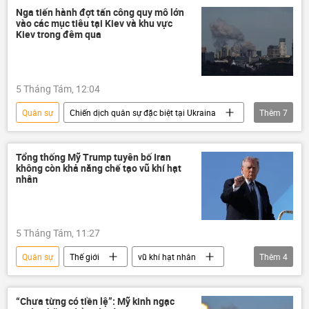
Nga tiến hành đợt tấn công quy mô lớn
vào các mục tiêu tại Kiev và khu vực
Kiev trong đêm qua
5 Tháng Tám, 12:04
Quân sự
Chiến dịch quân sự đặc biệt tại Ukraina
Thêm
7
Thế giới
Nga
Ukraina
Kiev
tấn công
UAV
Tổng thống Mỹ Trump tuyên bố Iran
không còn khả năng chế tạo vũ khí hạt
Bộ Quốc phòng Nga
nhân
5 Tháng Tám, 11:27
Quân sự
Thế giới
vũ khí hạt nhân
Thêm
4
Iran
Xung đột Mỹ-Iran
Hoa Kỳ
Donald Trump
“Chưa từng có tiền lệ”: Mỹ kinh ngạc