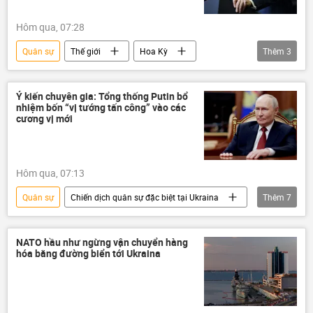
Hôm qua, 07:28
Quân sự
Thế giới
Hoa Kỳ
Thêm
3
Donald Trump
Châu Âu
Joe Biden
Ý kiến chuyên gia: Tổng thống Putin bổ
nhiệm bốn “vị tướng tấn công” vào các
cương vị mới
Hôm qua, 07:13
Quân sự
Chiến dịch quân sự đặc biệt tại Ukraina
Thêm
7
Thế giới
Vladimir Putin
Nga
Ukraina
Quan điểm-Ý kiến
NATO hầu như ngừng vận chuyển hàng
hóa bằng đường biển tới Ukraina
chuyên gia
Bộ Quốc phòng Nga