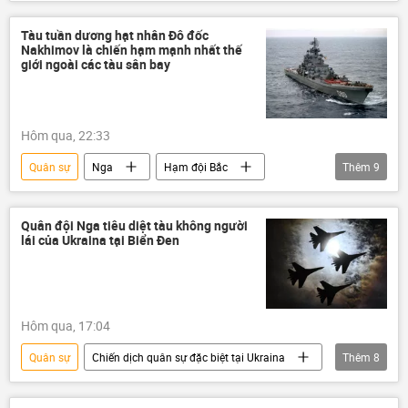
Thế giới
Ukraina
Quân đội Ukraina
Tàu tuần dương hạt nhân Đô đốc
Nakhimov là chiến hạm mạnh nhất thế
Cuộc khủng hoảng ở Ukraina
Colombia
giới ngoài các tàu sân bay
Sân bay
Chiến dịch quân sự đặc biệt tại Ukraina
Hôm qua, 22:33
chính quyền
xung đột quân sự
Quân sự
Nga
Hạm đội Bắc
Thêm
9
xung đột
Liên Xô
Thế giới
Biển Barents
Đô đốc Nakhimov
hải quân
Quân đội Nga tiêu diệt tàu không người
lái của Ukraina tại Biển Đen
Hải quân Nga
tàu sân bay
S-400
Kalibr
Hôm qua, 17:04
Quân sự
Chiến dịch quân sự đặc biệt tại Ukraina
Thêm
8
Thế giới
Nga
Liên bang Nga