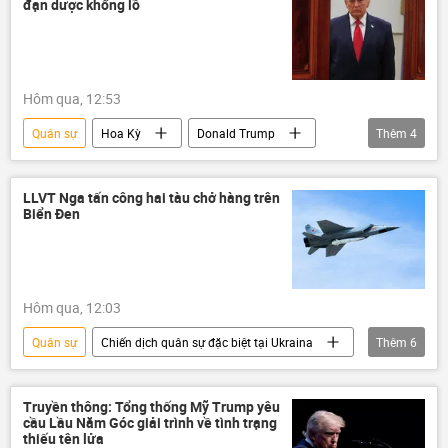
đạn dược khổng lồ
Hôm qua, 12:53
Quân sự
Hoa Kỳ
Donald Trump
Thêm
4
Thế giới
Lầu Năm Góc
Iran
Xung đột Mỹ-Iran
LLVT Nga tấn công hai tàu chở hàng trên
Biển Đen
Hôm qua, 12:03
Quân sự
Chiến dịch quân sự đặc biệt tại Ukraina
Thêm
6
Thế giới
Nga
Ukraina
Biển Đen
Quân đội Nga
Truyền thông: Tổng thống Mỹ Trump yêu
cầu Lầu Năm Góc giải trình về tình trạng
Cuộc khủng hoảng ở Ukraina
thiếu tên lửa