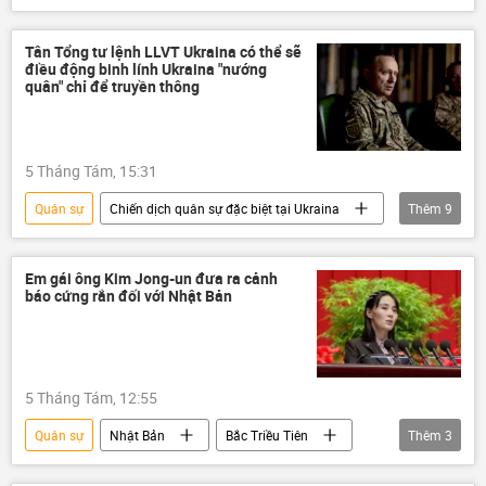
Nga
Ukraina
Thế giới
Bộ Quốc phòng Nga
Quân đội Nga
Tân Tổng tư lệnh LLVT Ukraina có thể sẽ
điều động binh lính Ukraina "nướng
Quân đội Ukraina
quân đội
quân" chỉ để truyền thông
xung đột quân sự
Odessa
Biển Đen
UAV
5 Tháng Tám, 15:31
Quân sự
Chiến dịch quân sự đặc biệt tại Ukraina
Thêm
9
Quan điểm-Ý kiến
chuyên gia
Nga
Ukraina
Quân đội Ukraina
Em gái ông Kim Jong-un đưa ra cảnh
báo cứng rắn đối với Nhật Bản
Thế giới
Sputnik
xung đột quân sự
quân đội
5 Tháng Tám, 12:55
Quân sự
Nhật Bản
Bắc Triều Tiên
Thêm
3
Kim Jong-un
Chính trị
Thế giới