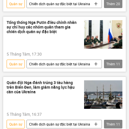
Quân sự
Chiến dịch quân sự đặc biệt tại Ukraina
Thêm
20
Nga
Ukraina
Quân đội Nga
Quân đội Ukraina
Bộ Quốc phòng Nga
Tổng thống Nga Putin điều chỉnh nhân
sự chỉ huy các nhóm quân tham gia
xung đột quân sự
quân đội
chiến dịch quân sự đặc biệt
Thế giới
Donbass
DNR
LNR
UAV
Vladimir Putin
5 Tháng Tám, 17:30
NATO
Moskva
Kiev
Quân sự
Chiến dịch quân sự đặc biệt tại Ukraina
Thêm
11
Châu Âu
Zaporozhye
HIMARS
Nga
Vladimir Putin
Kharkov
Quân đội Nga
Thế giới
quân đội
Quân đội Nga đánh trúng 3 tàu hàng
trên Biển Đen, làm giảm năng lực hậu
xung đột quân sự
Bộ Quốc phòng Nga
cần của Ukraina
Donbass
DNR
LNR
UAV
5 Tháng Tám, 16:37
Quân sự
Chiến dịch quân sự đặc biệt tại Ukraina
Thêm
11