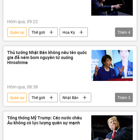
Hôm qua, 09:22
Quân sự
Thế giới
Hoa Kỳ
Thêm
4
Donald Trump
Báo chí thế giới
Lầu Năm Góc
tên lửa
Thủ tướng Nhật Bản không nêu tên quốc
gia đã ném bom nguyên tử xuống
Hiroshima
Hôm qua, 08:38
Quân sự
Thế giới
Nhật Bản
Thêm
3
Hiroshima
Nagasaki
bom nguyên tử
Tổng thống Mỹ Trump: Các nước châu
Âu không có lực lượng quân sự mạnh