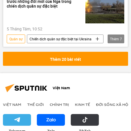
trước những đổi mới của Nga trong
chiến dịch quân sự đặc biệt
5 Tháng Tám, 10:52
Quân sự
Chiến dịch quân sự đặc biệt tại Ukraina
Thêm
7
Bộ Quốc phòng Nga
Ukraina
Nga
Hoa Kỳ
CIA
Donbass
Thêm 20 bài viết
Thế giới
Việt Nam
VIỆT NAM
THẾ GIỚI
CHÍNH TRỊ
KINH TẾ
ĐỜI SỐNG XÃ HỘI