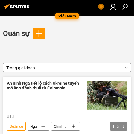
Việt Nam
Quân sự
Trong giai đoạn
An ninh Nga tiết lộ cách Ukraina tuyển
mộ lính đánh thuê từ Colombia
01:11
Quân sự
Nga
Chính trị
Thêm
9