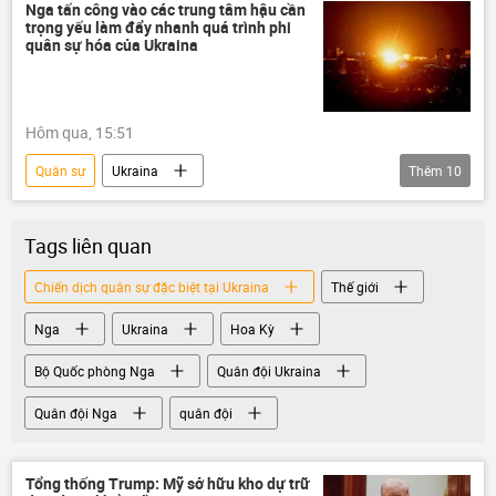
Ukraina
Quân đội Ukraina
Nga tấn công vào các trung tâm hậu cần
trọng yếu làm đẩy nhanh quá trình phi
Cuộc khủng hoảng ở Ukraina
quân sự hóa của Ukraina
xung đột quân sự
chiến dịch
Hôm qua, 15:51
Quân sự
Ukraina
Thêm
10
Chiến dịch quân sự đặc biệt tại Ukraina
Nga
Quân đội Nga
Tags liên quan
Cuộc khủng hoảng ở Ukraina
Chiến dịch quân sự đặc biệt tại Ukraina
Thế giới
xung đột quân sự
Quan điểm-Ý kiến
Nga
Ukraina
Hoa Kỳ
Vladimir Zelensky
tấn công
Kiev
Thế giới
Bộ Quốc phòng Nga
Quân đội Ukraina
Quân đội Nga
quân đội
Tổng thống Trump: Mỹ sở hữu kho dự trữ