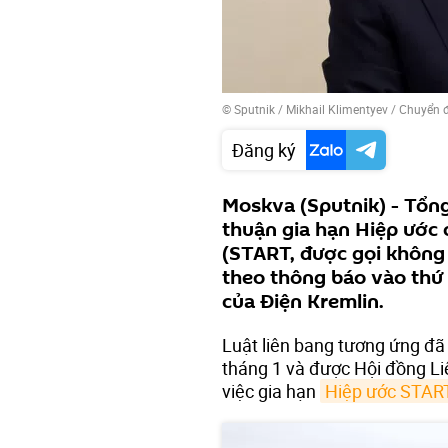
© Sputnik / Mikhail Klimentyev
/
Chuyển 
Đăng ký
Moskva (Sputnik) - Tổng
thuận gia hạn Hiệp ước 
(START, được gọi không 
theo thông báo vào thứ 
của Điện Kremlin.
Luật liên bang tương ứng đ
tháng 1 và được Hội đồng Li
việc gia hạn
Hiệp ước STAR