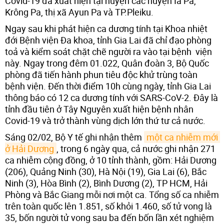
Covid-19 đã xuất hiện tại huyện các huyện Ia Pa,
Krông Pa, thị xã Ayun Pa và TP.Pleiku.
Ngay sau khi phát hiện ca dương tính tại Khoa nhiệt
đới Bệnh viện Đa khoa, tỉnh Gia Lai đã chỉ đạo phòng
toả và kiểm soát chặt chẽ người ra vào tại bệnh viện
này. Ngay trong đêm 01.022, Quân đoàn 3, Bộ Quốc
phòng đã tiến hành phun tiêu độc khử trùng toàn
bệnh viện. Đến thời điểm 10h cùng ngày, tỉnh Gia Lai
thông báo có 12 ca dương tính với SARS-CoV-2. Đây là
tỉnh đầu tiên ở Tây Nguyên xuất hiện bệnh nhân
Covid-19 và trở thành vùng dịch lớn thứ tư cả nước.
Sáng 02/02, Bộ Y tế ghi nhận thêm
một ca nhiễm mới 
ở Hải Dương
, trong 6 ngày qua, cả nước ghi nhận 271
ca nhiễm cộng đồng, ở 10 tỉnh thành, gồm: Hải Dương
(206), Quảng Ninh (30), Hà Nội (19), Gia Lai (6), Bắc
Ninh (3), Hòa Bình (2), Bình Dương (2), TP HCM, Hải
Phòng và Bắc Giang mỗi nơi một ca. Tổng số ca nhiễm
trên toàn quốc lên 1.851, số khỏi 1.460, số tử vong là
35, bốn người tử vong sau ba đến bốn lần xét nghiệm