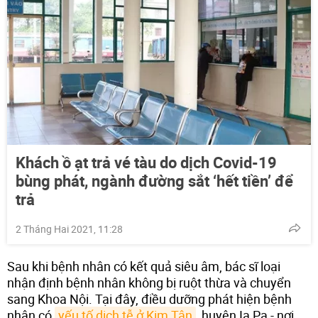
Khách ồ ạt trả vé tàu do dịch Covid-19
bùng phát, ngành đường sắt ‘hết tiền’ để
trả
2 Tháng Hai 2021, 11:28
Sau khi bệnh nhân có kết quả siêu âm, bác sĩ loại
nhận định bệnh nhân không bị ruột thừa và chuyển
sang Khoa Nội. Tại đây, điều dưỡng phát hiện bệnh
nhân có
yếu tố dịch tễ ở Kim Tân
, huyện Ia Pa - nơi