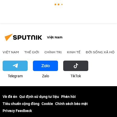
Việt Nam
VIỆT NAM
THẾ GIỚI
CHÍNH TRỊ
KINH TẾ
ĐỜI SỐNG XÃ HỘI
Telegram
Zalo
ТikТоk
Về đề án
Qui định sử dụng tư liệu
Phản hồi
Tiêu chuẩn cộng đồng
Cookie
Chính sách bảo mật
Privacy Feedback