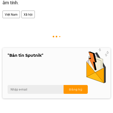
âm tính.
Việt Nam
Xã hội
"Bản tin Sputnik"