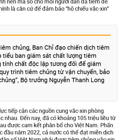
hành nên mã số cho mỗi người dân đã tiêm để
nh là căn cứ để đảm bảo “hộ chiếu vắc-xin”
tiêm chủng, Ban Chỉ đạo chiến dịch tiêm
p tiểu ban giám sát chất lượng tiêm
tính chất độc lập tương đối để giám
quy trình tiêm chủng từ vận chuyển, bảo
 chủng”, Bộ trưởng Nguyễn Thanh Long
 lực tiếp cận các nguồn cung vắc-xin phòng
 nhau. Đến nay, đã có khoảng 105 triệu liều từ
au được cam kết phân bổ cho Việt Nam. Phấn
c đầu năm 2022, cả nước có thể đạt miễn dịch
dân số Việt Nam phải được tiêm chủng vắc-xin