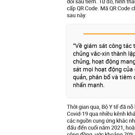
dõi sau tiêm. Từ đó, hình t
cấp QR Code. Mã QR Code chí
sau này.
“Về giám sát công tác 
chủng vắc-xin thành lậ
chủng, hoạt động mang 
sát mọi hoạt động của 
quản, phân bổ và tiêm
nhấn mạnh.
Thời gian qua, Bộ Y tế đã nỗ
Covid-19 qua nhiều kênh khác
các nguồn cung ứng khác nh
đấu đến cuối năm 2021, hoặ
cộng đồng, ước khoảng 70% 