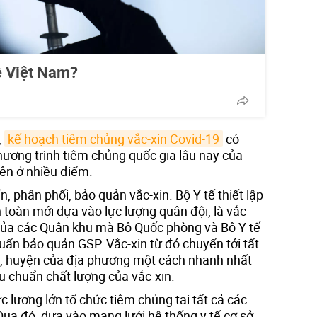
ề Việt Nam?
,
kế hoạch tiêm chủng vắc-xin Covid-19
có
hương trình tiêm chủng quốc gia lâu nay của
ện ở nhiều điểm.
, phân phối, bảo quản vắc-xin. Bộ Y tế thiết lập
toàn mới dựa vào lực lượng quân đội, là vắc-
 của các Quân khu mà Bộ Quốc phòng và Bộ Y tế
huẩn bảo quản GSP. Vắc-xin từ đó chuyển tới tất
n, huyện của địa phương một cách nhanh nhất
 chuẩn chất lượng của vắc-xin.
c lượng lớn tổ chức tiêm chủng tại tất cả các
Qua đó, dựa vào mạng lưới hệ thống y tế cơ sở