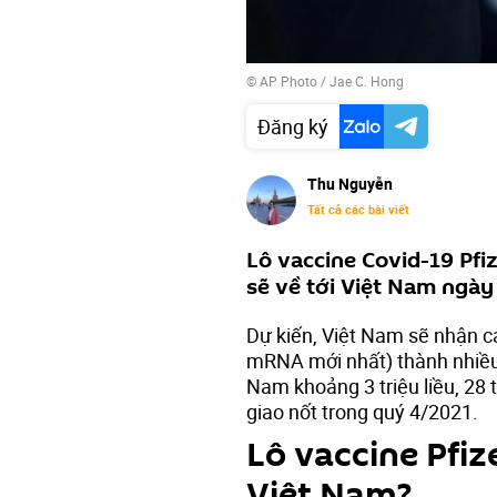
© AP Photo / Jae C. Hong
Đăng ký
Thu Nguyễn
Tất cả các bài viết
Lô vaccine Covid-19 Pfi
sẽ về tới Việt Nam ngày 
Dự kiến, Việt Nam sẽ nhận c
mRNA mới nhất) thành nhiều 
Nam khoảng 3 triệu liều, 28 t
giao nốt trong quý 4/2021.
Lô vaccine Pfiz
Việt Nam?