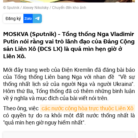
© Sputnik / Alexey Nikolsky
/
Chuyển đến kho ảnh
Đăng ký
MOSKVA (Sputnik) - Tổng thống Nga Vladimir
Putin nói rằng vai trò lãnh đạo của Đảng Cộng
sản Liên Xô (ĐCS LX) là quả mìn hẹn giờ ở
Liên Xô.
Mới đây trang web của Điện Kremlin đã đăng bài báo
của Tổng thống Liên bang Nga với nhan đề "Về sự
thống nhất lịch sử của người Nga và người Ukraina".
Hôm thứ Ba, Tổng thống đã có thêm những bình luận
về ý nghĩa và mục đích của bài viết nói trên.
Theo ông, việc
các nước cộng hòa trực thuộc Liên Xô
có quyền tự do ra khỏi một đất nước thống nhất là
"quả mìn hẹn giờ nguy hiểm nhất".