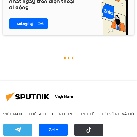
nhất ngay trên điện thoại
di động
Đăng ký
Việt Nam
VIỆT NAM
THẾ GIỚI
CHÍNH TRỊ
KINH TẾ
ĐỜI SỐNG XÃ HỘI