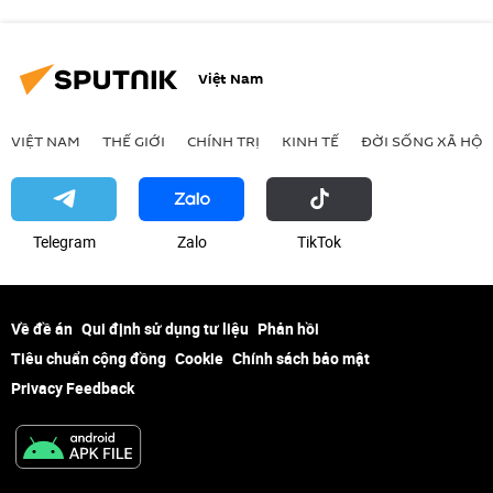
Việt Nam
VIỆT NAM
THẾ GIỚI
CHÍNH TRỊ
KINH TẾ
ĐỜI SỐNG XÃ HỘI
Telegram
Zalo
ТikТоk
Về đề án
Qui định sử dụng tư liệu
Phản hồi
Tiêu chuẩn cộng đồng
Cookie
Chính sách bảo mật
Privacy Feedback