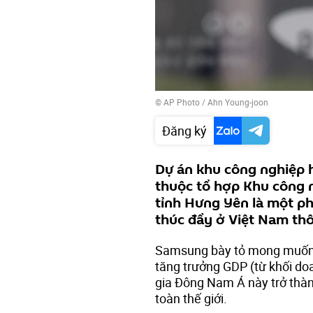
© AP Photo / Ahn Young-joon
Đăng ký
Dự án khu công nghiệp h
thuộc tổ hợp Khu công n
tỉnh Hưng Yên là một ph
thúc đẩy ở Việt Nam th
Samsung bày tỏ mong muốn l
tăng trưởng GDP (từ khối doa
gia Đông Nam Á này trở thàn
toàn thế giới.