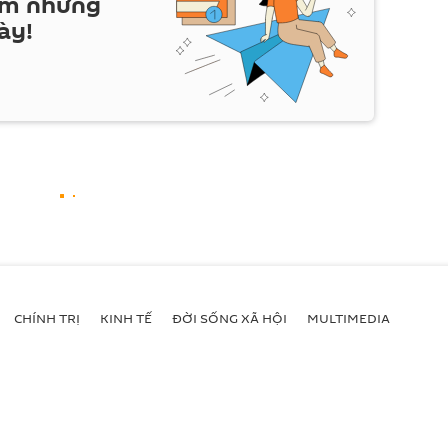
em những
ày!
CHÍNH TRỊ
KINH TẾ
ĐỜI SỐNG XÃ HỘI
MULTIMEDIA