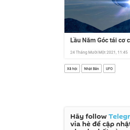
Lầu Năm Góc tái cơ c
24 Tháng Mười Một 2021, 11:45
Xã hội
Nhật Bản
UFO
Hãy follow
Teleg
vỉa hè để cập nhật