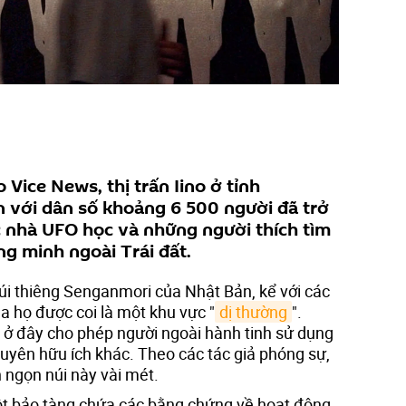
Vice News, thị trấn Iino ở tỉnh
 với dân số khoảng 6 500 người đã trở
ác nhà UFO học và những người thích tìm
g minh ngoài Trái đất.
úi thiêng Senganmori của Nhật Bản, kể với các
ủa họ được coi là một khu vực "
dị thường
".
g ở đây cho phép người ngoài hành tinh sử dụng
guyên hữu ích khác. Theo các tác giả phóng sự,
 ngọn núi này vài mét.
ột bảo tàng chứa các bằng chứng về hoạt động