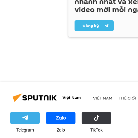
nhanh nhất và x
video mới mỗi ng
Đăng ký
Việt Nam
VIỆT NAM
THẾ GIỚI
Telegram
Zalo
ТikТоk