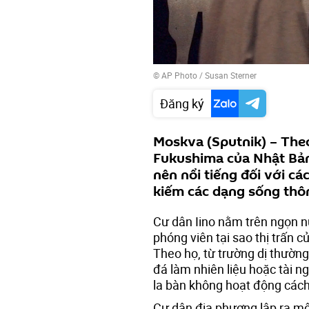
© AP Photo / Susan Sterner
Đăng ký
Moskva (Sputnik) – Theo 
Fukushima của Nhật Bản
nên nổi tiếng đối với c
kiếm các dạng sống thôn
Cư dân Iino nằm trên ngọn n
phóng viên tại sao thị trấn c
Theo họ, từ trường dị thườn
đá làm nhiên liệu hoặc tài n
la bàn không hoạt động cách
Cư dân địa phương lập ra m