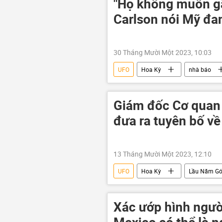
"Họ không muốn gâ
Carlson nói Mỹ đa
30 Tháng Mười Một 2023, 10:03
UFO
Hoa Kỳ
nhà báo
Tucker Carlson
Giám đốc Cơ quan
đưa ra tuyên bố về
13 Tháng Mười Một 2023, 12:10
UFO
Hoa Kỳ
Lầu Năm G
Khoa học
Trái Đất
Xác ướp hình ngườ