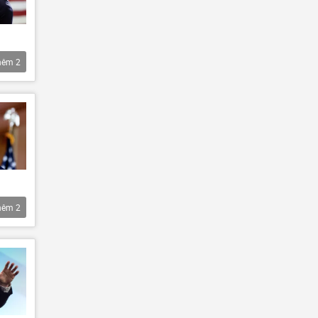
hêm
2
hêm
2