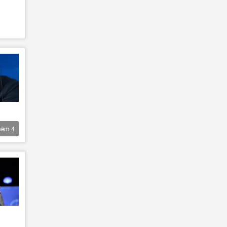
hêm
4