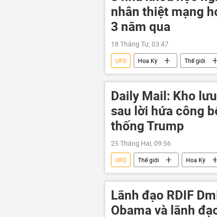
nhân thiệt mạng ho
3 năm qua
18 Tháng Tư, 03:47
UFO
Hoa Kỳ
Thế giới
điều tra
Daily Mail: Kho lưu
sau lời hứa công b
thống Trump
25 Tháng Hai, 09:56
UFO
Thế giới
Hoa Kỳ
Lãnh đạo RDIF Dmi
Obama và lãnh đạo