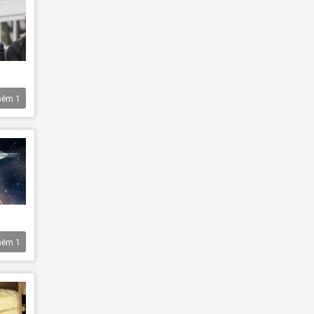
hêm
1
hêm
1