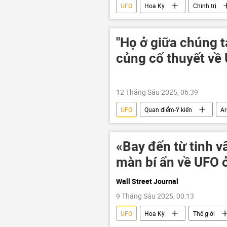
UFO
Hoa Kỳ
Chính trị
"Họ ở giữa chúng t
củng cố thuyết về
12 Tháng Sáu 2025, 06:39
UFO
Quan điểm-Ý kiến
Ar
Mexico
«Bay đến từ tinh 
màn bí ẩn về UFO 
Wall Street Journal
9 Tháng Sáu 2025, 00:13
UFO
Hoa Kỳ
Thế giới