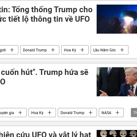
tin: Tổng thống Trump cho
 tiết lộ thông tin về UFO
giới
Donald Trump
Hoa Kỳ
Lầu Năm Góc
t cuốn hút". Trump hứa sẽ
FO
uyên gia
Hoa Kỳ
Donald Trump
NASA
T
à Trắng
Lầu Năm Góc
iên cứu UFO và vật lý hạt