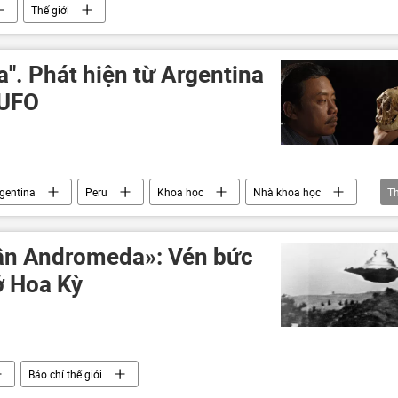
Thế giới
a". Phát hiện từ Argentina
 UFO
gentina
Peru
Khoa học
Nhà khoa học
T
vân Andromeda»: Vén bức
ở Hoa Kỳ
Báo chí thế giới