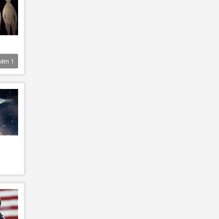
hêm
1