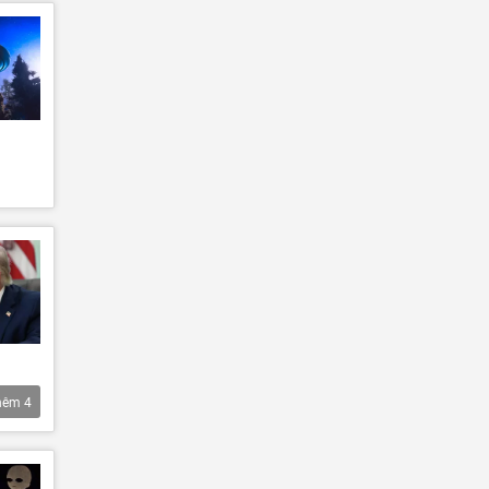
hêm
4