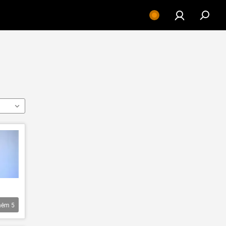
hêm
5