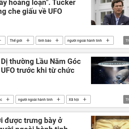
y hoảng loạn". Tucker
ng che giấu về UFO
Thế giới
tình báo
người ngoài hành tinh
T
 Dị thường Lầu Năm Góc
 UFO trước khi từ chức
óc
người ngoài hành tinh
Xã hội
T
i được trưng bày ở