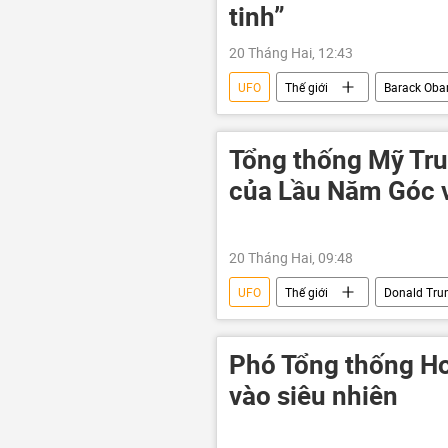
tinh”
20 Tháng Hai, 12:43
UFO
Thế giới
Barack Ob
phương Tây
người ngoài hàn
Tổng thống Mỹ Tru
của Lầu Năm Góc v
20 Tháng Hai, 09:48
UFO
Thế giới
Donald Tr
Lầu Năm Góc
người ngoài hà
Phó Tổng thống Ho
vào siêu nhiên