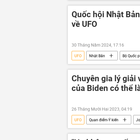
Quốc hội Nhật Bản
về UFO
30 Tháng Năm 2024, 17:16
UFO
Nhật Bản
Bộ Quốc 
Chuyên gia lý giải
của Biden có thể 
26 Tháng Mười Hai 2023, 04:19
UFO
Quan điểm-Ý kiến
Jo