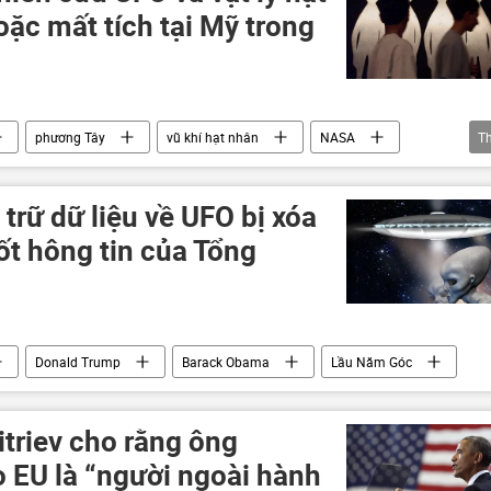
ặc mất tích tại Mỹ trong
phương Tây
vũ khí hạt nhân
NASA
T
 trữ dữ liệu về UFO bị xóa
ốt hông tin của Tổng
Donald Trump
Barack Obama
Lầu Năm Góc
triev cho rằng ông
 EU là “người ngoài hành