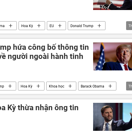
ama
Hoa Kỳ
EU
Donald Trump
T
h tinh
mp hứa công bố thông tin
ề người ngoài hành tinh
ump
Hoa Kỳ
Khoa học
Barack Obama
T
nh tinh
a Kỳ thừa nhận ông tin