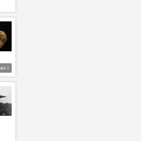
hêm
1