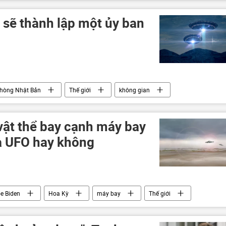
 sẽ thành lập một ủy ban
phòng Nhật Bản
Thế giới
không gian
 vật thể bay cạnh máy bay
là UFO hay không
e Biden
Hoa Kỳ
máy bay
Thế giới