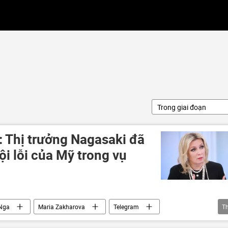
Trong giai đoạn
: Thị trưởng Nagasaki đã
ội lỗi của Mỹ trong vụ
 Nga
Maria Zakharova
Telegram
T
Nhật Bản
Thế giới
Hoa Kỳ