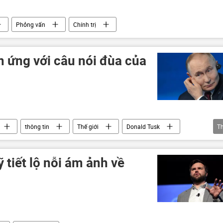
Phỏng vấn
Chính trị
 ứng với câu nói đùa của
thông tin
Thế giới
Donald Tusk
T
n Mạch
Pháp
phương Tây
tiết lộ nỗi ám ảnh về