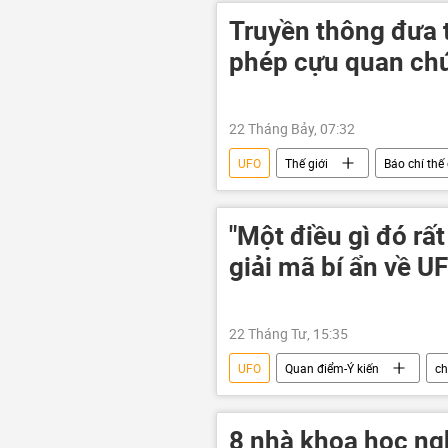
bom nguyên tử
Truyền thông đưa 
phép cựu quan chức
22 Tháng Bảy, 07:32
UFO
Thế giới
Báo chí thế 
"Một điều gì đó rấ
giải mã bí ẩn về U
22 Tháng Tư, 15:35
UFO
Quan điểm-Ý kiến
ch
Chính trị
Xã hội
Nh
8 nhà khoa học ngh