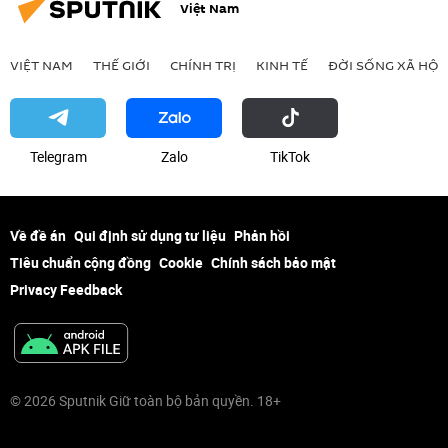
Việt Nam
VIỆT NAM
THẾ GIỚI
CHÍNH TRỊ
KINH TẾ
ĐỜI SỐNG XÃ HỘI
Telegram
Zalo
ТikТоk
Về đề án
Qui định sử dụng tư liệu
Phản hồi
Tiêu chuẩn cộng đồng
Cookie
Chính sách bảo mật
Privacy Feedback
© 2026 Sputnik Giữ toàn bộ bản quyền. 18+