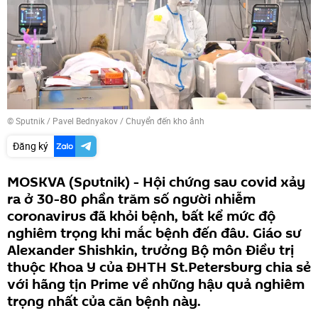
© Sputnik / Pavel Bednyakov
/
Chuyển đến kho ảnh
Đăng ký
MOSKVA (Sputnik) - Hội chứng sau covid xảy
ra ở 30-80 phần trăm số người nhiễm
coronavirus đã khỏi bệnh, bất kể mức độ
nghiêm trọng khi mắc bệnh đến đâu. Giáo sư
Alexander Shishkin, trưởng Bộ môn Điều trị
thuộc Khoa Y của ĐHTH St.Petersburg chia sẻ
với hãng tịn Prime về những hậu quả nghiêm
trọng nhất của căn bệnh này.