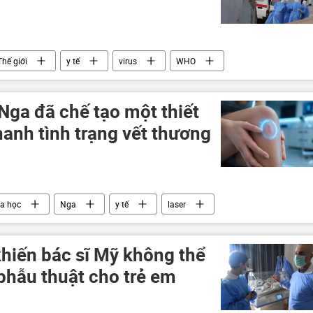
Thế giới
y tế
virus
WHO
Nga đã chế tạo một thiết
anh tình trạng vết thương
a học
Nga
y tế
laser
khiến bác sĩ Mỹ không thể
 phẫu thuật cho trẻ em