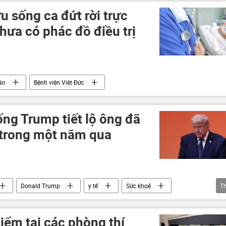
u sống ca đứt rời trực
chưa có phác đồ điều trị
ân
Bệnh viện Việt Đức
ống Trump tiết lộ ông đã
 trong một năm qua
Donald Trump
y tế
Sức khoẻ
T
iểm tại các phòng thí