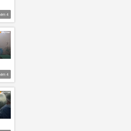
hêm
4
hêm
4