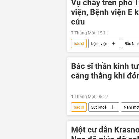
Vụ cháy trên phố 
viện, Bệnh viện E 
cứu
7 Tháng Một, 15:11
bác sĩ
bệnh viện
Bắc Nin
Bác sĩ thần kinh t
căng thẳng khi đ
1 Tháng Một, 05:27
bác sĩ
Sức khoẻ
Năm mớ
Một cư dân Krasnoa