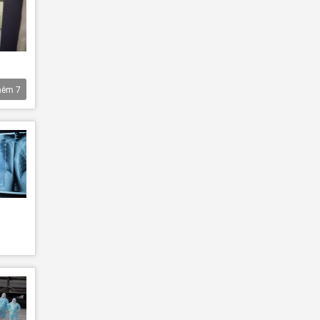
hêm
7