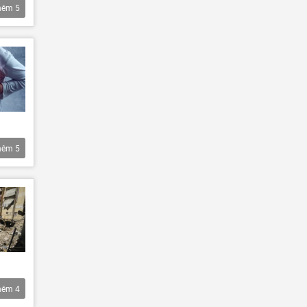
hêm
5
hêm
5
hêm
4