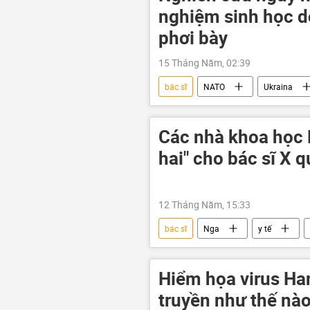
nghiệm sinh học do
phơi bày
15 Tháng Năm, 02:39
bác sĩ
NATO
Ukraina
Joe Biden
Bộ Quốc phòng N
Hoa Kỳ
Thế giới
Các nhà khoa học
hai" cho bác sĩ X 
12 Tháng Năm, 15:33
bác sĩ
Nga
y tế
Hiểm họa virus Hant
truyền như thế nà