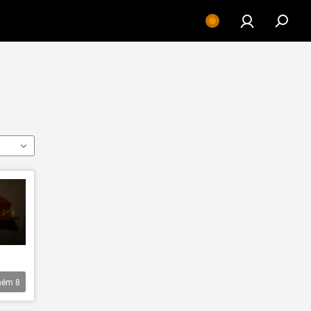
hêm
8