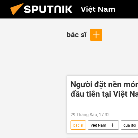
Việt Nam
bác sĩ
Người đặt nền món
đầu tiên tại Việt 
29 Tháng Sáu, 17:32
bác sĩ
Việt Nam
qua đời
sáng tạo
Khoa học