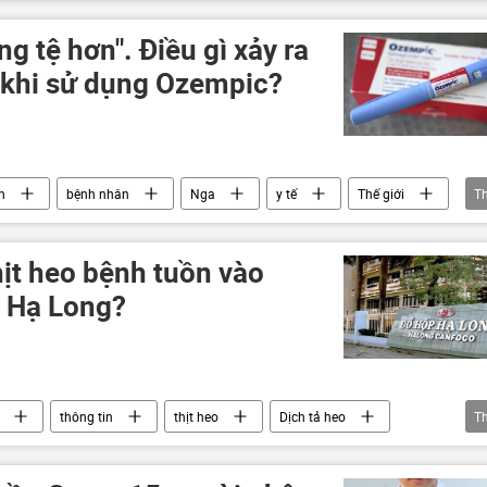
bị thương
phóng viên
g tệ hơn". Điều gì xảy ra
khi sử dụng Ozempic?
n
bệnh nhân
Nga
y tế
Thế giới
T
thịt heo bệnh tuồn vào
p Hạ Long?
thông tin
thịt heo
Dịch tả heo
T
Pháp luật
doanh nghiệp
vi phạm