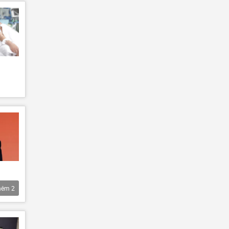
hêm
2