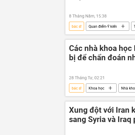
8 Tháng Năm, 15:38
bác sĩ
Quan điểm-Ý kiến
Các nhà khoa học 
bị để chẩn đoán nh
28 Tháng Tư, 02:21
bác sĩ
Khoa học
Nhà kho
Xung đột với Iran 
sang Syria và Iraq