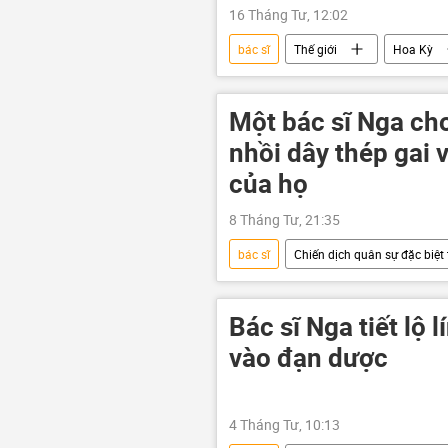
16 Tháng Tư, 12:02
bác sĩ
Thế giới
Hoa Kỳ
Trẻ em
Israel
Leo t
Một bác sĩ Nga cho
nhồi dây thép gai 
của họ
8 Tháng Tư, 21:35
bác sĩ
Chiến dịch quân sự đặc biệt 
Ukraina
xung đột
T
Bác sĩ Nga tiết lộ 
vào đạn dược
4 Tháng Tư, 10:13