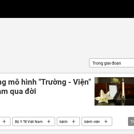
Trong giai đoạn
g mô hình "Trường - Viện"
Nam qua đời
Bộ Y Tế Việt Nam
bệnh
bệnh viện
T
Nhà khoa học
công nghệ
Pháp
Anh