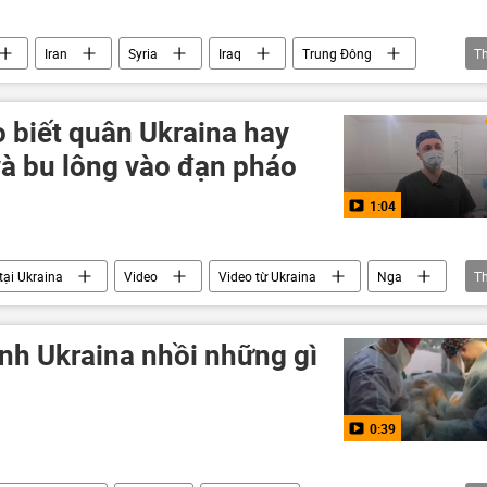
Iran
Syria
Iraq
Trung Đông
T
hang căng thẳng giữa Israel và Iran
Xung đột Mỹ-Iran
 biết quân Ukraina hay
và bu lông vào đạn pháo
1:04
tại Ukraina
Video
Video từ Ukraina
Nga
T
hế giới
Quân sự
lính Ukraina nhồi những gì
0:39