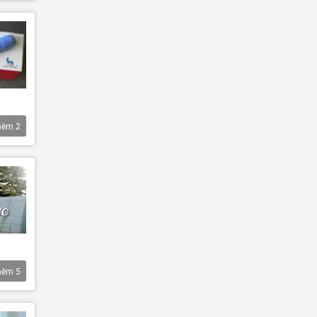
hêm
2
hêm
5