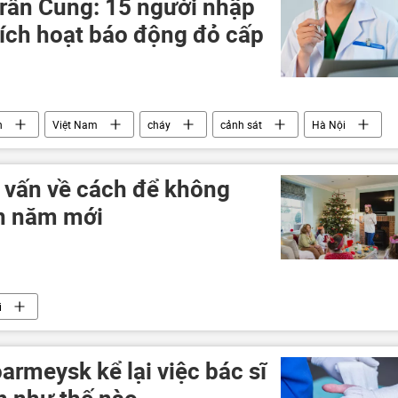
Trần Cung: 15 người nhập
kích hoạt báo động đỏ cấp
h
Việt Nam
cháy
cảnh sát
Hà Nội
ư vấn về cách để không
ón năm mới
i
rmeysk kể lại việc bác sĩ