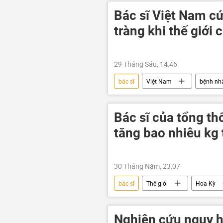
Hà Nội
từ trần
Bác sĩ Việt Nam cứ
tràng khi thế giới 
29 Tháng Sáu, 14:46
bác sĩ
Việt Nam
bệnh nh
Bác sĩ của tổng th
tăng bao nhiêu kg
30 Tháng Năm, 23:07
bác sĩ
Thế giới
Hoa Kỳ
Nhà Trắng
Washington
Nghiên cứu nguy h