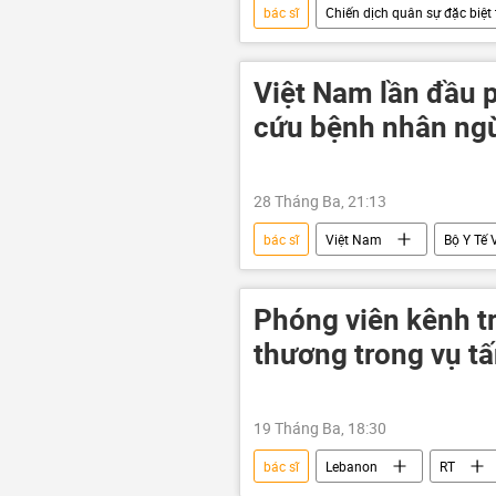
bác sĩ
Chiến dịch quân sự đặc biệt 
Cuộc khủng hoảng ở Ukraina
máy bay không người lái
UA
Việt Nam lần đầu 
cứu bệnh nhân ng
28 Tháng Ba, 21:13
bác sĩ
Việt Nam
Bộ Y Tế 
trái tim
y tế
bệnh
Phóng viên kênh t
thương trong vụ t
19 Tháng Ba, 18:30
bác sĩ
Lebanon
RT