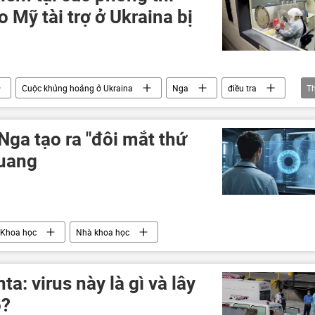
 Mỹ tài trợ ở Ukraina bị
Cuộc khủng hoảng ở Ukraina
Nga
điều tra
T
ga
Liên Xô
Bộ Quốc phòng Mỹ
sinh học
 Nga tạo ra "đôi mắt thứ
quang
Khoa học
Nhà khoa học
a: virus này là gì và lây
o?