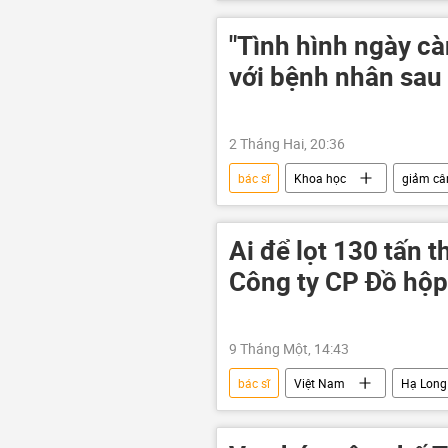
Quân sự
Trung Đông
"Tình hình ngày càn
với bệnh nhân sau 
2 Tháng Hai, 20:36
bác sĩ
Khoa học
giảm câ
Nhà khoa học
thuốc
Ai để lọt 130 tấn 
Công ty CP Đồ hộ
9 Tháng Một, 14:43
bác sĩ
Việt Nam
Hạ Long
Hải Phòng
công an