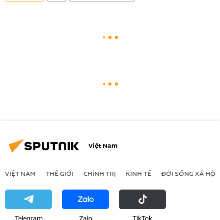
Việt Nam
VIỆT NAM
THẾ GIỚI
CHÍNH TRỊ
KINH TẾ
ĐỜI SỐNG XÃ HỘI
Telegram
Zalo
ТikТоk