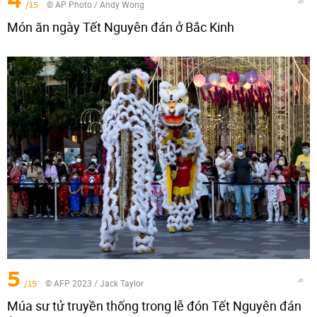
4
/15
© AP Photo / Andy Wong
Món ăn ngày Tết Nguyên đán ở Bắc Kinh
5
/15
© AFP 2023 / Jack Taylor
Múa sư tử truyền thống trong lễ đón Tết Nguyên đán