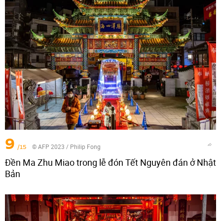
9
/15
© AFP 2023 / Philip Fong
Đền Ma Zhu Miao trong lễ đón Tết Nguyên đán ở Nhật
Bản