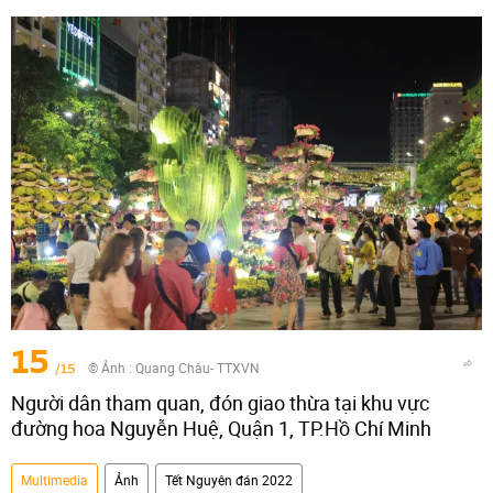
15
/15
© Ảnh : Quang Châu- TTXVN
Người dân tham quan, đón giao thừa tại khu vực
đường hoa Nguyễn Huệ, Quận 1, TP.Hồ Chí Minh
Multimedia
Ảnh
Tết Nguyên đán 2022