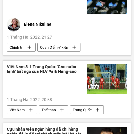
Elena Nikulina
1 Tháng Hai 2022, 21:27
Chính trị
Quan điểm-Ý kiến
Hoa Kỳ
Nga
Trung Quốc
Ukraina
Tác giả
Kazakhstan
Việt Nam 3-1 Trung Quốc: ‘Gáo nước
lạnh’ bất ngờ của HLV Park Hang-seo
Donbass
1 Tháng Hai 2022, 20:58
Việt Nam
Thể thao
Trung Quốc
bóng đá
World Cup 2022
Park Hang-seo
Cựu nhân viên ngân hàng đã chi hàng
nghìn đô la để trở thành một loài bò sát