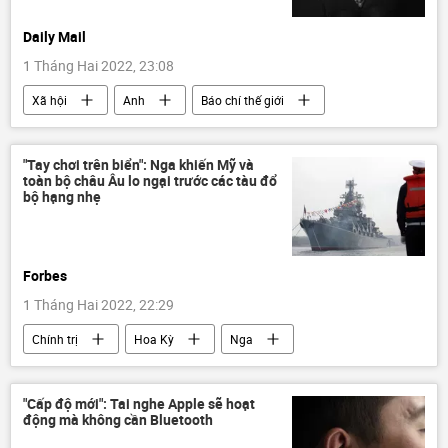
Daily Mail
1 Tháng Hai 2022, 23:08
Xã hội
Anh
Báo chí thế giới
"Tay chơi trên biển": Nga khiến Mỹ và
toàn bộ châu Âu lo ngại trước các tàu đổ
bộ hạng nhẹ
Forbes
1 Tháng Hai 2022, 22:29
Chính trị
Hoa Kỳ
Nga
Biển Đen
Ukraina
Báo chí thế giới
Quân đội Nga
"Cấp độ mới": Tai nghe Apple sẽ hoạt
động mà không cần Bluetooth