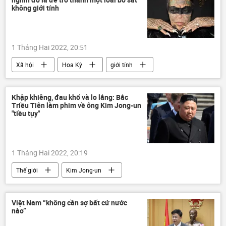
Đội tuyển bóng đá quốc gia Việt Nam
không giới tính
1 Tháng Hai 2022, 20:51
Xã hội
Hoa Kỳ
giới tính
Khập khiễng, đau khổ và lo lắng: Bắc
Triều Tiên làm phim về ông Kim Jong-un
"tiều tụy"
1 Tháng Hai 2022, 20:19
Thế giới
Kim Jong-un
Bắc Triều Tiên
Báo chí thế giới
Sức khoẻ
Việt Nam “không cần sợ bất cứ nước
nào”