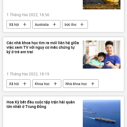
1 Tháng Hai 2022, 18:56
Xã hội
Australia
bức thư
Báo chí thế giới
Các nhà khoa học tìm ra mối liên hệ giữa
việc xem TV với nguy cơ mắc chứng tự
kỷ ở trẻ em trai
1 Tháng Hai 2022, 18:19
Xã hội
Khoa học
Nhà khoa học
TV
Sức khoẻ
Nhật Bản
Hoa Kỳ bắt đầu cuộc tập trận hải quân
lớn nhất ở Trung Đông