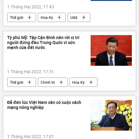
1 Tháng Hai 2022, 17:43
Thế giới
Hoa Kỳ
UAE
Kenya
Trung Đông
cuộc tập trận
Quân sự
UAV
Oman
Tỷ phú Mỹ: Tập Cận Bình nên rời vị trí
người đứng đầu Trung Quốc vì sức
mạnh của đất nước
1 Tháng Hai 2022, 17:31
Thế giới
Chính trị
Hoa Kỳ
Trung Quốc
Tập Cận Bình
tỷ phú
George Soros
Đã đến lúc Việt Nam cần có cuộc cách
mạng nông nghiệp
1 Tháng Hai 2022, 17:01