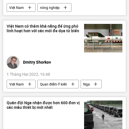
Việt Nam
nông nghiệp
Bộ Nông nghiệp Việt Nam
Bộ Nông nghiệp Liên bang Nga
Việt Nam có thêm khả năng để ứng phó
linh hoạt hơn với các mối đe dọa từ biển
doanh nghiệp
Dmitry Shorkov
1 Tháng Hai 2022, 16:48
Việt Nam
Quan điểm-Ý kiến
Nga
Quân sự
Bal
Kh-35E
Tác giả
Hải quân Việt Nam
Quân đội Nga nhận được hơn 600 đơn vị
các mẫu thiết bị mới nhất