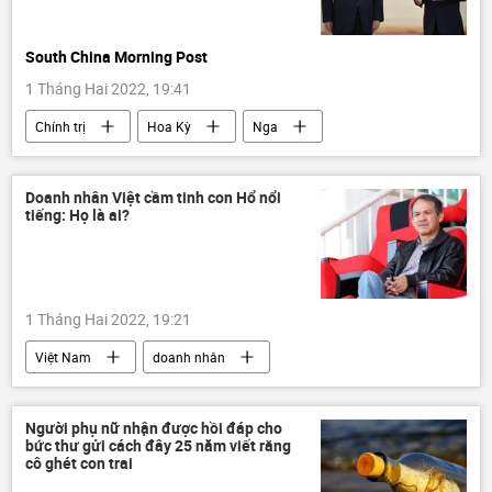
South China Morning Post
1 Tháng Hai 2022, 19:41
Chính trị
Hoa Kỳ
Nga
Trung Quốc
NATO
Thế vận hội Olympic 2022
Báo chí thế giới
Doanh nhân Việt cầm tinh con Hổ nổi
tiếng: Họ là ai?
1 Tháng Hai 2022, 19:21
Việt Nam
doanh nhân
Đỗ Quang Hiển
Đoàn Nguyên Đức
Người phụ nữ nhận được hồi đáp cho
bức thư gửi cách đây 25 năm viết rằng
cô ghét con trai