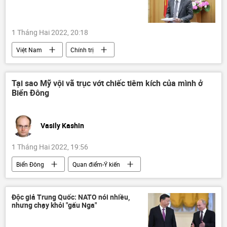
1 Tháng Hai 2022, 20:18
Việt Nam
Chính trị
Đảng Cộng sản Việt Nam
nhà lãnh đạo
Tại sao Mỹ vội vã trục vớt chiếc tiêm kích của mình ở
Biển Đông
Vasily Kashin
1 Tháng Hai 2022, 19:56
Biển Đông
Quan điểm-Ý kiến
Hoa Kỳ
F-35
máy bay chiến đấu
Hải quân Mỹ
vụ rơi máy bay
Độc giả Trung Quốc: NATO nói nhiều,
nhưng chạy khỏi "gấu Nga"
Tác giả