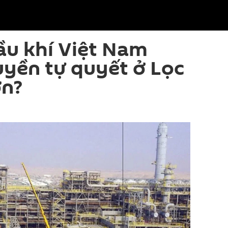
ầu khí Việt Nam
yền tự quyết ở Lọc
ơn?