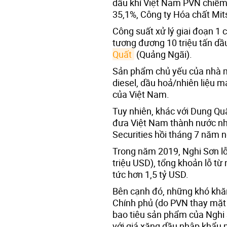
dầu khí Việt Nam PVN chiếm 
35,1%, Công ty Hóa chất Mit
Công suất xử lý giai đoạn 1
tương đương 10 triệu tấn dầ
Quất
(Quảng Ngãi).
Sản phẩm chủ yếu của nhà má
diesel, dầu hoả/nhiên liệu m
của Việt Nam.
Tuy nhiên, khác với Dung Qu
đưa Việt Nam thành nước nh
Securities hồi tháng 7 năm n
Trong năm 2019, Nghi Sơn lỗ
triệu USD), tổng khoản lỗ từ
tức hơn 1,5 tỷ USD.
Bên cạnh đó, những khó khăn
Chính phủ (do PVN thay mặt k
bao tiêu sản phẩm của Nghi 
với giá xăng dầu nhập khẩu