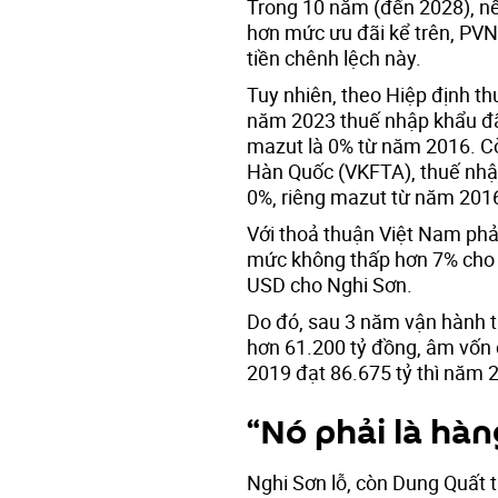
Trong 10 năm (đến 2028), n
hơn mức ưu đãi kể trên, PVN
tiền chênh lệch này.
Tuy nhiên, theo Hiệp định t
năm 2023 thuế nhập khẩu đã
mazut là 0% từ năm 2016. Cò
Hàn Quốc (VKFTA), thuế nhập
0%, riêng mazut từ năm 2016
Với thoả thuận Việt Nam phả
mức không thấp hơn 7% cho
USD cho Nghi Sơn.
Do đó, sau 3 năm vận hành t
hơn 61.200 tỷ đồng, âm vốn
2019 đạt 86.675 tỷ thì năm 
“Nó phải là hàn
Nghi Sơn lỗ, còn Dung Quất th