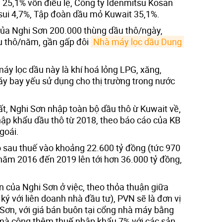
25,1% vốn điều lệ, Công ty Idenmitsu Kosan
sui 4,7%, Tập đoàn dầu mỏ Kuwait 35,1%.
 của Nghi Sơn 200.000 thùng dầu thô/ngày,
u thô/năm, gần gấp đôi
Nhà máy lọc dầu Dung 
y lọc dầu này là khí hoá lỏng LPG, xăng,
áy bay yếu sử dụng cho thị trường trong nước
ất, Nghi Sơn nhập toàn bộ dầu thô ừ Kuwait về,
ập khẩu dầu thô từ 2018, theo báo cáo của KB
goái.
 sau thuế vào khoảng 22.600 tỷ đồng (tức 970
 năm 2016 đến 2019 lên tới hơn 36.000 tỷ đồng,
 của Nghi Sơn ở việc, theo thỏa thuận giữa
ý với liên doanh nhà đầu tư), PVN sẽ là đơn vị
Sơn, với giá bán buôn tại cổng nhà máy bằng
 mà cộng thêm thuế nhập khẩu 7% với các sản