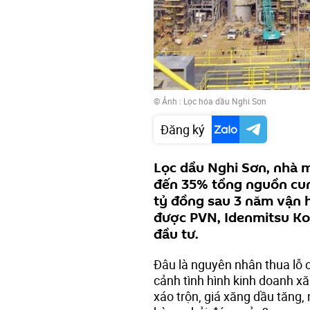
© Ảnh : Lọc hóa dầu Nghi Sơn
Đăng ký
Lọc dầu Nghi Sơn, nhà m
đến 35% tổng nguồn cun
tỷ đồng sau 3 năm vận 
được PVN, Idenmitsu Ko
đầu tư.
Đâu là nguyên nhân thua lỗ 
cảnh tình hình kinh doanh x
xáo trộn, giá xăng dầu tăng, 