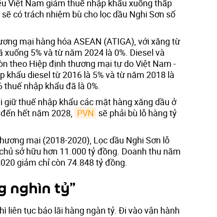
ếu Việt Nam giảm thuế nhập khẩu xuống thấp
 sẽ có trách nhiệm bù cho lọc dầu Nghi Sơn số
hương mại hàng hóa ASEAN (ATIGA), với xăng từ
 xuống 5% và từ năm 2024 là 0%. Diesel và
n theo Hiệp định thương mại tự do Việt Nam -
 khẩu diesel từ 2016 là 5% và từ năm 2018 là
 thuế nhập khẩu đã là 0%.
i giữ thuế nhập khẩu các mặt hàng xăng dầu ở
 đến hết năm 2028,
PVN
sẽ phải bù lỗ hàng tỷ
hương mại (2018-2020), Lọc dầu Nghi Sơn lỗ
 chủ sở hữu hơn 11.000 tỷ đồng. Doanh thu năm
2020 giảm chỉ còn 74.848 tỷ đồng.
g nghìn tỷ”
ì liên tục báo lãi hàng ngàn tỷ. Đi vào vận hành