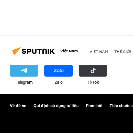
Việt Nam
VIỆT NAM
THẾ GIỚI
Telegram
Zalo
ТikТоk
Về đề án
Qui định sử dụng tư liệu
Phản hồi
Tiêu chuẩn 