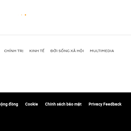
CHÍNH TRỊ
KINH TẾ
ĐỜI SỐNG XÃ HỘI
MULTIMEDIA
cộng đồng
Cookie
Chính sách bảo mật
Privacy Feedback