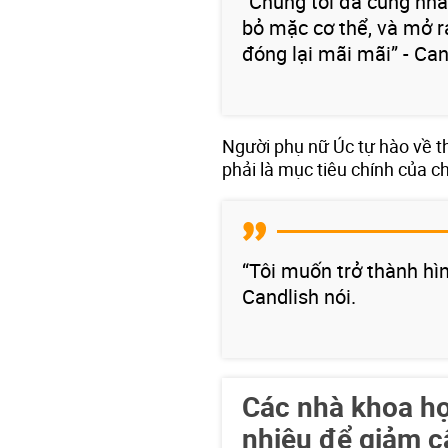
“Chúng tôi đã cùng nha
bỏ mặc cơ thể, và mở r
đóng lại mãi mãi” - Can
Người phụ nữ Úc tự hào về t
phải là mục tiêu chính của ch
“Tôi muốn trở thành hì
Candlish nói.
Các nhà khoa họ
nhiêu để giảm c