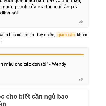
u vượt qua nhiều năm dày vò tinh thần,
a những cánh cửa mà tôi nghĩ rằng đã
dlish nói.
hành tích của mình. Tuy nhiên,
giảm cân
không
ị.
nh mẫu cho các con tôi” - Wendy
c cho biết cần ngủ bao
ân