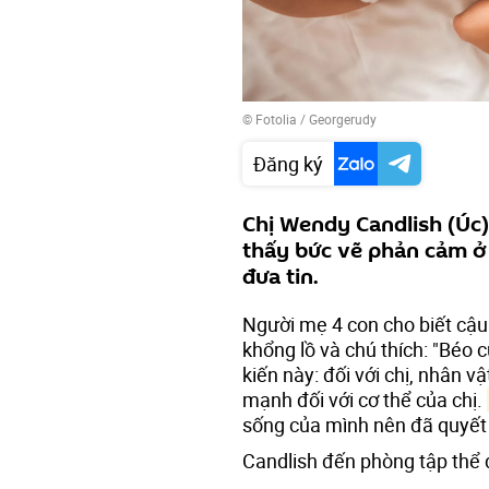
©
Fotolia
/ Georgerudy
Đăng ký
Chị Wendy Candlish (Úc)
thấy bức vẽ phản cảm ở 
đưa tin.
Người mẹ 4 con cho biết cậu 
khổng lồ và chú thích: "Béo 
kiến này: đối với chị, nhân v
mạnh đối với cơ thể của chị.
sống của mình nên đã quyết
Candlish đến phòng tập thể 