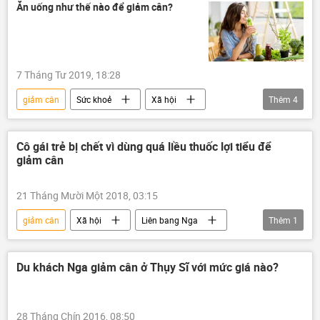
Ăn uống như thế nào để giảm cân?
7 Tháng Tư 2019, 18:28
giảm cân
Sức khoẻ
Xã hội
Thêm
4
Quan điểm-Ý kiến
bữa ăn
ăn cơm
đồ uống
Cô gái trẻ bị chết vì dùng quá liều thuốc lợi tiểu để
giảm cân
21 Tháng Mười Một 2018, 03:15
giảm cân
Xã hội
Liên bang Nga
Thêm
1
thuốc
Du khách Nga giảm cân ở Thụy Sĩ với mức giá nào?
28 Tháng Chín 2016, 08:50