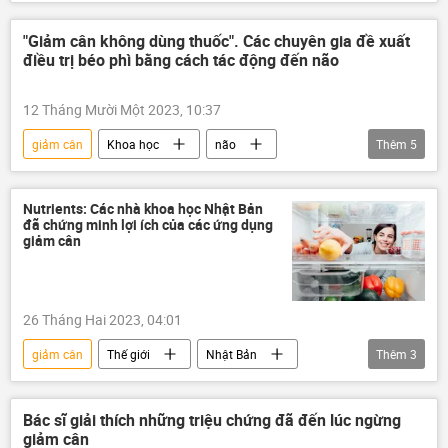
Nga
y tế
Thế giới
Nhà khoa học
thuốc
bác sĩ
"Giảm cân không dùng thuốc". Các chuyên gia đề xuất
điều trị béo phì bằng cách tác động đến não
12 Tháng Mười Một 2023, 10:37
giảm cân
Khoa học
não
Thêm
5
Nhà khoa học
Sức khoẻ
Nga
Thế giới
Quan điểm-Ý kiến
Nutrients: Các nhà khoa học Nhật Bản
đã chứng minh lợi ích của các ứng dụng
giảm cân
26 Tháng Hai 2023, 04:01
giảm cân
Thế giới
Nhật Bản
Thêm
3
bác sĩ
Sức khoẻ
Khoa học
Bác sĩ giải thích những triệu chứng đã đến lúc ngừng
giảm cân