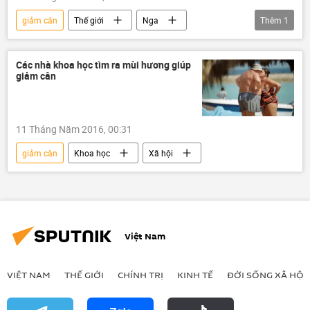
giảm cân
Thế giới
Nga
Thêm
1
Thụy Sĩ
Liên bang Nga
Các nhà khoa học tìm ra mùi hương giúp
giảm cân
11 Tháng Năm 2016, 00:31
giảm cân
Khoa học
Xã hội
Việt Nam
VIỆT NAM
THẾ GIỚI
CHÍNH TRỊ
KINH TẾ
ĐỜI SỐNG XÃ HỘI