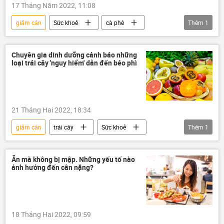
17 Tháng Năm 2022, 11:08
giảm cân
Sức khoẻ
cà phê
Thêm
1
chuyên gia
Chuyên gia dinh dưỡng cảnh báo những
loại trái cây 'nguy hiểm' dẫn đến béo phì
21 Tháng Hai 2022, 18:34
giảm cân
trái cây
Sức khoẻ
Thêm
1
Xã hội
Ăn mà không bị mập. Những yếu tố nào
ảnh hưởng đến cân nặng?
18 Tháng Hai 2022, 09:59