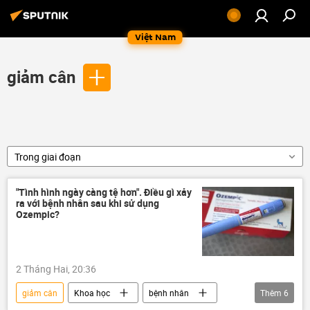
Việt Nam
giảm cân
Trong giai đoạn
"Tình hình ngày càng tệ hơn". Điều gì xảy
ra với bệnh nhân sau khi sử dụng
Ozempic?
2 Tháng Hai, 20:36
giảm cân
Khoa học
bệnh nhân
Thêm
6