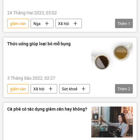
24 Tháng Hai 2023, 03:02
giảm cân
Nga
Xã hội
Thêm
1
Sức khoẻ
bác sĩ
Thức uống giúp loại bỏ mỡ bụng
3 Tháng Sáu 2022, 02:27
giảm cân
Xã hội
Sức khoẻ
Thêm
2
cà phê
Báo chí thế giới
Cà phê có tác dụng giảm cân hay không?