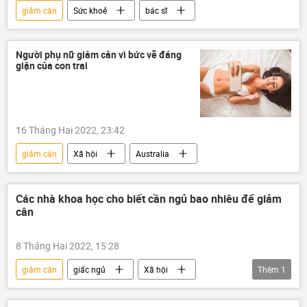
giảm cân
Sức khoẻ
bác sĩ
Người phụ nữ giảm cân vì bức vẽ đáng
giận của con trai
16 Tháng Hai 2022, 23:42
giảm cân
Xã hội
Australia
Các nhà khoa học cho biết cần ngủ bao nhiêu để giảm
cân
8 Tháng Hai 2022, 15:28
giảm cân
giấc ngủ
Xã hội
Thêm
1
Khoa học