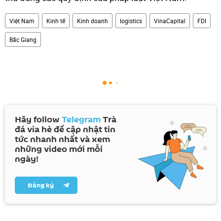
Việt Nam
Kinh tế
Kinh doanh
logistics
VinaCapital
FDI
Bắc Giang
Hãy follow
Telegram
Trà
đá vỉa hè để cập nhật tin
tức nhanh nhất và xem
những video mới mỗi
ngày!
Đăng ký