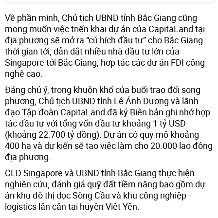
Về phần mình, Chủ tịch UBND tỉnh Bắc Giang cũng
mong muốn việc triển khai dự án của CapitaLand tại
địa phương sẽ mở ra “cú hích đầu tư” cho Bắc Giang
thời gian tới, dẫn dắt nhiều nhà đầu tư lớn của
Singapore tới Bắc Giang, hợp tác các dự án FDI công
nghệ cao.
Đáng chú ý, trong khuôn khổ của buổi trao đổi song
phương, Chủ tịch UBND tỉnh Lê Ánh Dương và lãnh
đạo Tập đoàn CapitaLand đã ký Biên bản ghi nhớ hợp
tác đầu tư với tổng vốn đầu tư khoảng 1 tỷ USD
(khoảng 22.700 tỷ đồng). Dự án có quy mô khoảng
400 ha và dự kiến sẽ tạo việc làm cho 20.000 lao động
địa phương.
CLD Singapore và UBND tỉnh Bắc Giang thực hiện
nghiên cứu, đánh giá quỹ đất tiềm năng bao gồm dự
án khu đô thị dọc Sông Cầu và khu công nghiệp -
logistics lân cận tại huyện Việt Yên.