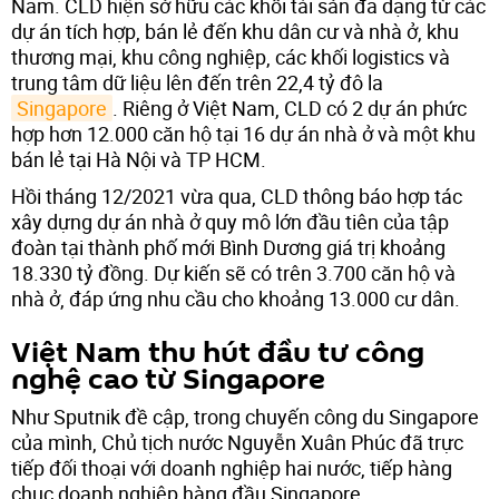
Nam. CLD hiện sở hữu các khối tài sản đa dạng từ các
dự án tích hợp, bán lẻ đến khu dân cư và nhà ở, khu
thương mại, khu công nghiệp, các khối logistics và
trung tâm dữ liệu lên đến trên 22,4 tỷ đô la
Singapore
. Riêng ở Việt Nam, CLD có 2 dự án phức
hợp hơn 12.000 căn hộ tại 16 dự án nhà ở và một khu
bán lẻ tại Hà Nội và TP HCM.
Hồi tháng 12/2021 vừa qua, CLD thông báo hợp tác
xây dựng dự án nhà ở quy mô lớn đầu tiên của tập
đoàn tại thành phố mới Bình Dương giá trị khoảng
18.330 tỷ đồng. Dự kiến sẽ có trên 3.700 căn hộ và
nhà ở, đáp ứng nhu cầu cho khoảng 13.000 cư dân.
Việt Nam thu hút đầu tư công
nghệ cao từ Singapore
Như Sputnik đề cập, trong chuyến công du Singapore
của mình, Chủ tịch nước Nguyễn Xuân Phúc đã trực
tiếp đối thoại với doanh nghiệp hai nước, tiếp hàng
chục doanh nghiệp hàng đầu Singapore.