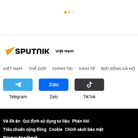
Việt Nam
VIỆT NAM
THẾ GIỚI
CHÍNH TRỊ
KINH TẾ
ĐỜI SỐNG XÃ HỘI
Telegram
Zalo
ТikТоk
Về đề án
Qui định sử dụng tư liệu
Phản hồi
Tiêu chuẩn cộng đồng
Cookie
Chính sách bảo mật
Privacy Feedback