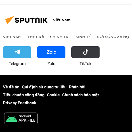
Việt Nam
VIỆT NAM
THẾ GIỚI
CHÍNH TRỊ
KINH TẾ
ĐỜI SỐNG XÃ HỘI
Telegram
Zalo
ТikТоk
Về đề án
Qui định sử dụng tư liệu
Phản hồi
Tiêu chuẩn cộng đồng
Cookie
Chính sách bảo mật
Privacy Feedback