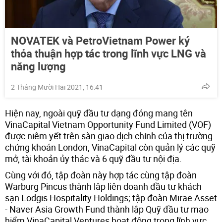
NOVATEK và PetroVietnam Power ký
thỏa thuận hợp tác trong lĩnh vực LNG và
năng lượng
2 Tháng Mười Hai 2021, 16:41
Hiện nay, ngoài quỹ đầu tư dạng đóng mang tên
VinaCapital Vietnam Opportunity Fund Limited (VOF)
được niêm yết trên sàn giao dịch chính của thị trường
chứng khoán London, VinaCapital còn quản lý các quỹ
mở, tài khoản ủy thác và 6 quỹ đầu tư nội địa.
Cùng với đó, tập đoàn này hợp tác cùng tập đoàn
Warburg Pincus thành lập liên doanh đầu tư khách
sạn Lodgis Hospitality Holdings; tập đoàn Mirae Asset
- Naver Asia Growth Fund thành lập Quỹ đầu tư mạo
hiểm VinaCapital Ventures hoạt động trong lĩnh vực