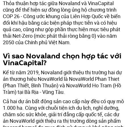
Thỏa thuận hợp tác giữa Novaland và VinaCapital
cũng để thể hiện sự đồng lòng ủng hộ chương trình
COP 26 - Công ước khung của Liên Hợp Quốc về biến
đổi khí hậu bằng các biện pháp thực tiễn và có hiệu
quả cao, cũng như góp phần thực hiện mục tiêu phát
thải Net-Zero (mức phát thải ròng bằng 0) vào năm
2050 của Chính phủ Việt Nam.
Vì sao Novaland chọn hợp tác với
VinaCapital?
Kể từ năm 2019, Novaland giới thiệu thị trường hai dự
án thương hiệu NovaWorld là NovaWorld Phan Thiet
(Phan Thiết, Bình Thuận) và NovaWorld Ho Tram (Hồ
Tràm) tại Bà Rịa - Vũng Tàu.
Cả hai dự án bất động sản cao cấp này đều có quy mô
1.000 ha. Cùng với chuỗi tiện ích du lịch, nghỉ dưỡng,
chăm sóc sức khỏe, giải trí đẳng cấp quốc tế, các dự
án NovaWorld giới thiệu ra thị trường dòng sản phẩm