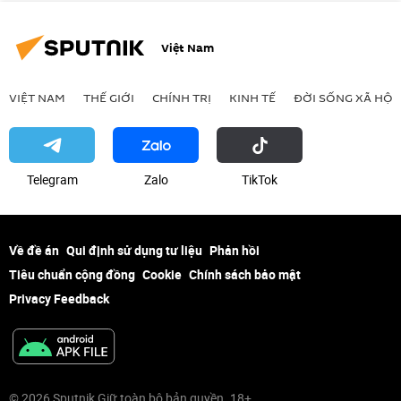
Việt Nam
VIỆT NAM
THẾ GIỚI
CHÍNH TRỊ
KINH TẾ
ĐỜI SỐNG XÃ HỘI
Telegram
Zalo
ТikТоk
Về đề án
Qui định sử dụng tư liệu
Phản hồi
Tiêu chuẩn cộng đồng
Cookie
Chính sách bảo mật
Privacy Feedback
© 2026 Sputnik Giữ toàn bộ bản quyền. 18+