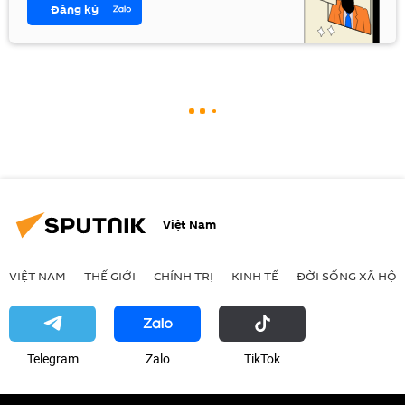
Đăng ký
Việt Nam
VIỆT NAM
THẾ GIỚI
CHÍNH TRỊ
KINH TẾ
ĐỜI SỐNG XÃ HỘI
Telegram
Zalo
ТikТоk