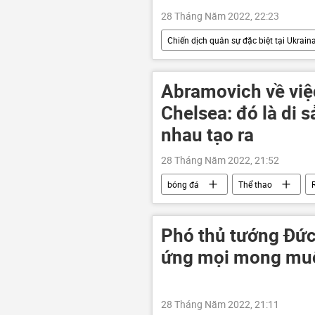
28 Tháng Năm 2022, 22:23
Chiến dịch quân sự đặc biệt tại Ukrain
Cuộc khủng hoảng ở Ukraina
Liên minh châu Âu
xung đột
Abramovich về việ
Chelsea: đó là di 
nhau tạo ra
28 Tháng Năm 2022, 21:52
bóng đá
Thể thao
Nga
Phó thủ tướng Đức
ứng mọi mong muố
28 Tháng Năm 2022, 21:11