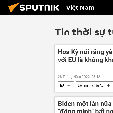
Việt Nam
Tin thời sự 
Hoa Kỳ nói rằng yê
với EU là không kh
28 Tháng Năm 2022, 23:42
EU
Liên minh châu Âu
Vladimir Zelensky
Hoa Kỳ
Biden một lần nữa 
"đồng minh" bất n