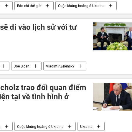
a
Báo chí thế giới
Cuộc khủng hoảng ở Ukraina
ới
Nga
xung đột
viện trợ quân sự
ẽ đi vào lịch sử với tư
Joe Biden
Vladimir Zelensky
Nga
xung đột
khủng hoảng
Scholz trao đổi quan điểm
ện tại về tình hình ở
a
Cuộc khủng hoảng ở Ukraina
Ukraina