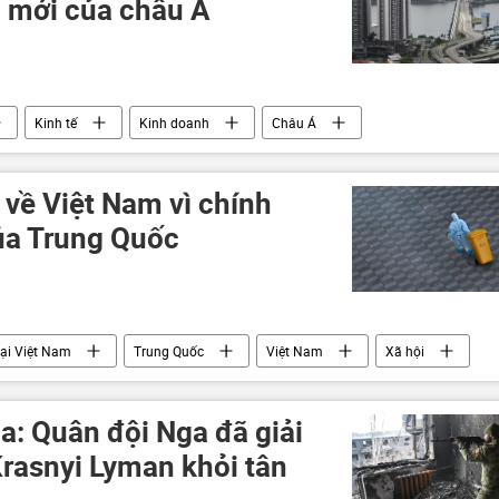
 mới của châu Á
Kinh tế
Kinh doanh
Châu Á
về Việt Nam vì chính
ủa Trung Quốc
tại Việt Nam
Trung Quốc
Việt Nam
Xã hội
ế-xã hội của đại dịch COVID-19
: Quân đội Nga đã giải
rasnyi Lyman khỏi tân