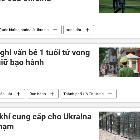
Cuộc khủng hoảng ở Ukraina
xung đột
ghi vấn bé 1 tuổi tử vong
giữ bạo hành
áp luật
Bạo hành
Thành phố Hồ Chí Minh
 khí cung cấp cho Ukraina
phạm