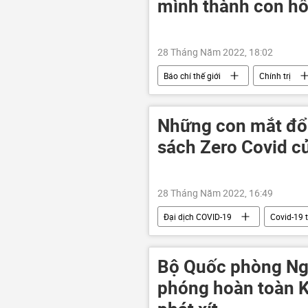
mình thành con hổ
28 Tháng Năm 2022, 18:02
Báo chí thế giới
Chính trị
Việt Nam
Những con mắt đổ 
sách Zero Covid c
28 Tháng Năm 2022, 16:49
Đại dịch COVID-19
Covid-19 
sản xuất
Ảnh hưởng về kinh t
Bộ Quốc phòng Nga
phóng hoàn toàn K