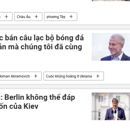
a
Châu Âu
phương Tây
Ukraina
Thế giới
viện trợ quân sự
Nga
c bán câu lạc bộ bóng đá
sản mà chúng tôi đã cùng
Roman Abramovich
Cuộc khủng hoảng ở Ukraina
: Berlin không thể đáp
n của Kiev