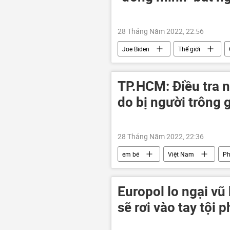
28 Tháng Năm 2022, 22:56
Joe Biden
Thế giới
Bắc Triều Tiên
Twitter
TP.HCM: Điều tra n
do bị người trông 
28 Tháng Năm 2022, 22:36
em bé
Việt Nam
Ph
Europol lo ngại vũ
sẽ rơi vào tay tội 