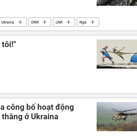
Ukraina
DNR
LNR
Nga
Chiến dịch quân sự đặc biệt tại Ukraina
 tôi!"
a công bố hoạt động
 thăng ở Ukraina