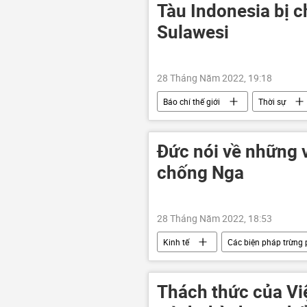
Tàu Indonesia bị 
Sulawesi
28 Tháng Năm 2022, 19:18
Báo chí thế giới
Thời sự
Đức nói về những v
chống Nga
28 Tháng Năm 2022, 18:53
Kinh tế
Các biện pháp trừng
Thách thức của Vi