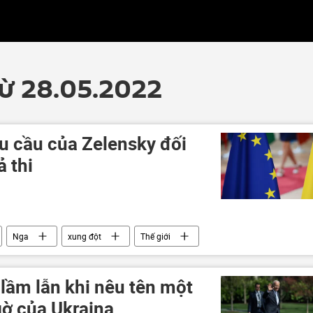
từ 28.05.2022
u cầu của Zelensky đối
ả thi
Nga
xung đột
Thế giới
Báo chí thế giới
lầm lẫn khi nêu tên một
gờ của Ukraina