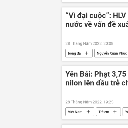
Vladimir Putin
Đức
Điện Kremlin
“Vì đại cuộc”: HLV
nước về vấn đề xu
28 Tháng Năm 2022, 20:08
bóng đá
Nguyễn Xuân Phúc
Park Hang-seo
Yên Bái: Phạt 3,75
nilon lên đầu trẻ 
28 Tháng Năm 2022, 19:25
Việt Nam
Trẻ em
Y