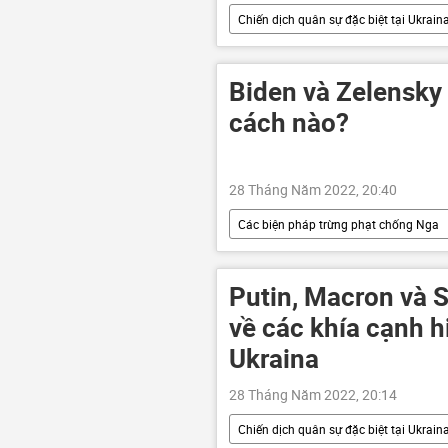
Chiến dịch quân sự đặc biệt tại Ukrain
Ukraina
Đức
Thế gi
Biden và Zelensky s
cách nào?
28 Tháng Năm 2022, 20:40
Các biện pháp trừng phạt chống Nga
Cuộc khủng hoảng ở Ukraina
Vyacheslav Volodin
Thế giới
Putin, Macron và 
về các khía cạnh hi
Ukraina
28 Tháng Năm 2022, 20:14
Chiến dịch quân sự đặc biệt tại Ukrain