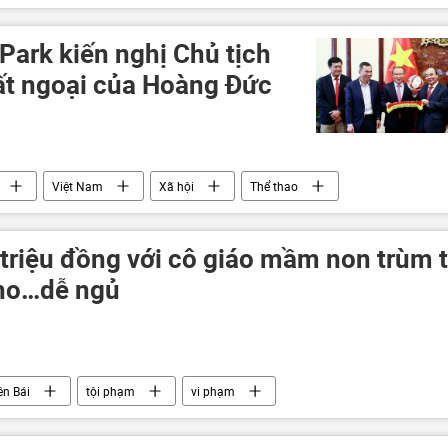
Pháp
Emmanuel Macron
Chính trị
 Park kiến nghị Chủ tịch
ất ngoại của Hoàng Đức
Việt Nam
Xã hội
Thể thao
 triệu đồng với cô giáo mầm non trùm t
cho…dễ ngủ
ên Bái
tội phạm
vi phạm