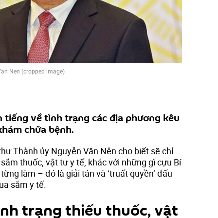
an Nen (cropped image)
n tiếng về tình trạng các địa phương kêu
ế khám chữa bệnh.
í thư Thành ủy Nguyễn Văn Nên cho biết sẽ chỉ
ắm thuốc, vật tư y tế, khác với những gì cựu Bí
ừng làm – đó là giải tán và ‘truất quyền’ đấu
ua sắm y tế.
ình trạng thiếu thuốc, vật