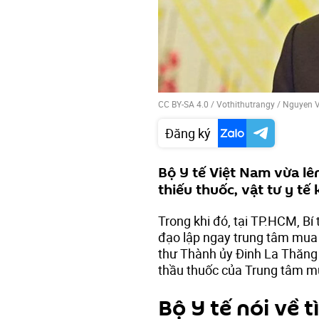
CC BY-SA 4.0
/ Vothithutrangy /
Nguyen V
Đăng ký
Bộ Y tế Việt Nam vừa lê
thiếu thuốc, vật tư y t
Trong khi đó, tại TP.HCM, B
đạo lập ngay trung tâm mua s
thư Thành ủy Đinh La Thăng t
thầu thuốc của Trung tâm m
Bộ Y tế nói về t