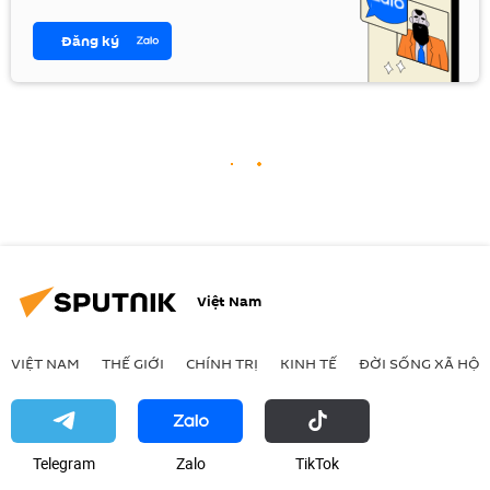
Đăng ký
Việt Nam
VIỆT NAM
THẾ GIỚI
CHÍNH TRỊ
KINH TẾ
ĐỜI SỐNG XÃ HỘI
Telegram
Zalo
ТikТоk