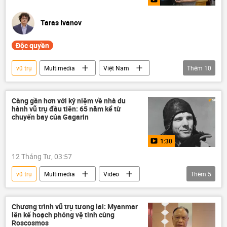
Taras Ivanov
Độc quyền
vũ trụ
Multimedia
Việt Nam
Thêm
10
Tác giả
Quan điểm-Ý kiến
Video
Phạm Tuân
Ngày Du hành vũ trụ
Càng gần hơn với kỷ niệm về nhà du
hành vũ trụ đầu tiên: 65 năm kể từ
Trái Đất
Phi hành gia
phi công
chuyến bay của Gagarin
anh hùng
Yuri Gagarin
1:30
12 Tháng Tư, 03:57
vũ trụ
Multimedia
Video
Thêm
5
Ngày Du hành vũ trụ
Nga
Yuri Gagarin
trí tuệ nhân tạo
AI
Chương trình vũ trụ tương lai: Myanmar
lên kế hoạch phóng vệ tinh cùng
Roscosmos