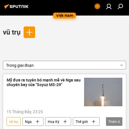
Việt Nam
vũ trụ
Trong giai đoạn
Mỹ đưa ra tuyên bố mạnh mẽ về Nga sau
chuyến bay của "Soyuz MS-29"
15 Tháng Bảy, 23:25
vũ trụ
Nga
Hoa Kỳ
Thế giới
Thêm
6