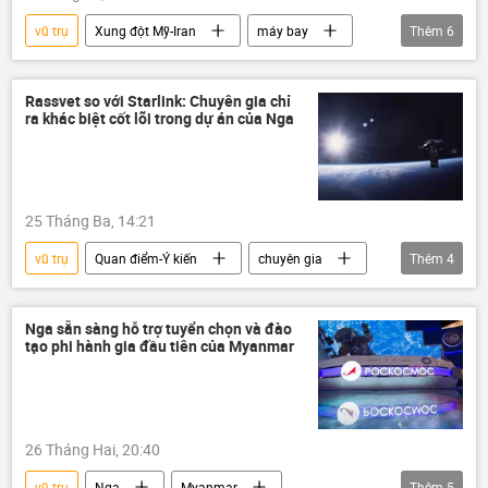
vũ trụ
Xung đột Mỹ-Iran
máy bay
Thêm
6
máy bay chiến đấu
Hoa Kỳ
Israel
Iran
Trung Đông
Thế giới
Rassvet so với Starlink: Chuyên gia chỉ
ra khác biệt cốt lõi trong dự án của Nga
25 Tháng Ba, 14:21
vũ trụ
Quan điểm-Ý kiến
chuyên gia
Thêm
4
Nga
vệ tinh
công nghệ
Thế giới
Nga sẵn sàng hỗ trợ tuyển chọn và đào
tạo phi hành gia đầu tiên của Myanmar
26 Tháng Hai, 20:40
vũ trụ
Nga
Myanmar
Thêm
5