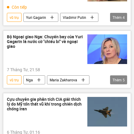
Còn tiếp
vũ trụ
Yuri Gagarin
Vladimir Putin
Thêm
4
Chính trị
Thế giới
chuyến bay
công nghệ
Bộ Ngoại giao Nga: Chuyến bay của Yuri
Gagarin là nước cờ "chiếu bí" về ngoại
giao
7 Tháng Tư, 21:58
vũ trụ
Nga
Maria Zakharova
Thêm
5
Yuri Gagarin
Chính trị
Thế giới
Quân sự
Bộ Ngoại giao Nga
Cựu chuyên gia phân tích CIA giải thích
lý do Mỹ tổn thất vũ khí trong chiến dịch
chống Iran
6 Tháng Tư, 01:16