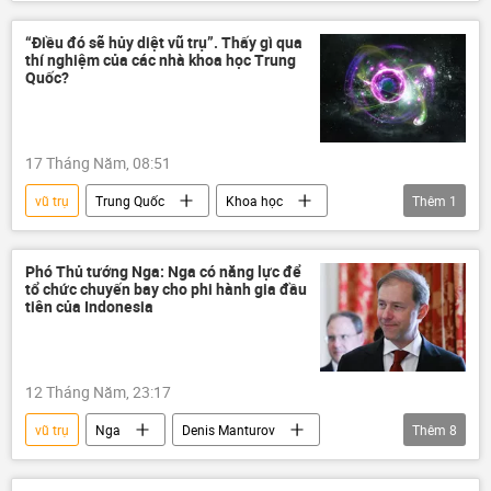
NASA
Roscosmos
Moskva
Baikonur
ISS
Soyuz MS
“Điều đó sẽ hủy diệt vũ trụ”. Thấy gì qua
thí nghiệm của các nhà khoa học Trung
Quốc?
17 Tháng Năm, 08:51
vũ trụ
Trung Quốc
Khoa học
Thêm
1
Nhà khoa học
Phó Thủ tướng Nga: Nga có năng lực để
tổ chức chuyến bay cho phi hành gia đầu
tiên của Indonesia
12 Tháng Năm, 23:17
vũ trụ
Nga
Denis Manturov
Thêm
8
Indonesia
Thế giới