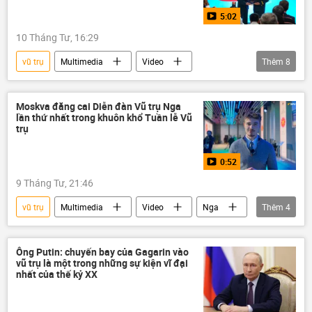
5:02
10 Tháng Tư, 16:29
vũ trụ
Multimedia
Video
Thêm
8
Hợp tác Nga-Việt
Yuri Gagarin
Phạm Tuân
hàng không
Moskva đăng cai Diễn đàn Vũ trụ Nga
lần thứ nhất trong khuôn khổ Tuần lễ Vũ
Soyuz-37
Việt Nam
trụ
Liên bang Nga
Bộ Nội vụ Việt Nam
0:52
9 Tháng Tư, 21:46
vũ trụ
Multimedia
Video
Nga
Thêm
4
Yuri Gagarin
Ngày Du hành vũ trụ
Thế giới
Moskva
Ông Putin: chuyến bay của Gagarin vào
vũ trụ là một trong những sự kiện vĩ đại
nhất của thế kỷ XX