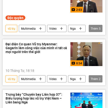
2:03
Độc quyền
vũ trụ
Multimedia
Video
Nga
Thêm
5
Roscosmos
Myanmar
vệ tinh
phóng vệ tinh
Thế giới
Đại diện Cơ quan Vũ trụ Myanmar:
Gagarin làm công việc của mình vì tất cả
mọi người trên thế giới
0:54
10 Tháng Tư, 18:18
vũ trụ
Multimedia
Video
Nga
Thêm
2
Yuri Gagarin
Thế giới
Trưng bày “Chuyến bay Liên hợp 37”:
Biểu tượng hợp tác vũ trụ Việt Nam –
Liên bang Nga