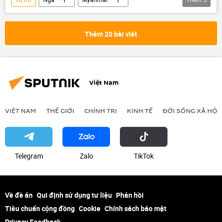
Roscosmos
thông tin
Thế giới
Phi hành gia
hợp tác
Thêm 20 bài viết
Việt Nam
VIỆT NAM
THẾ GIỚI
CHÍNH TRỊ
KINH TẾ
ĐỜI SỐNG XÃ HỘI
Telegram
Zalo
ТikТоk
Về đề án
Qui định sử dụng tư liệu
Phản hồi
Tiêu chuẩn cộng đồng
Cookie
Chính sách bảo mật
Privacy Feedback