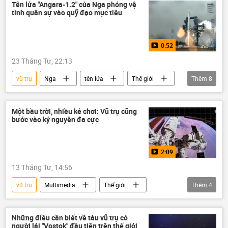
năng lượng hạt nhân
hợp tác
Tên lửa "Angara-1.2" của Nga phóng vệ
tinh quân sự vào quỹ đạo mục tiêu
Kinh tế
thương mại
lĩnh vực hạt nhân
Phi hành gia
0:52
23 Tháng Tư, 22:13
vũ trụ
Nga
tên lửa
Thế giới
Thêm
8
sân bay vũ trụ Plesetsk
Quân sự
Bộ Quốc phòng Nga
vệ tinh
Một bầu trời, nhiều kẻ chơi: Vũ trụ cũng
bước vào kỷ nguyên đa cực
phóng vệ tinh
tên lửa vũ trụ
Multimedia
Video
2:09
13 Tháng Tư, 14:56
vũ trụ
Multimedia
Thế giới
Thêm
4
Liên Xô
Hoa Kỳ
Yuri Gagarin
Video
Những điều cần biết về tàu vũ trụ có
người lái "Vostok" đầu tiên trên thế giới