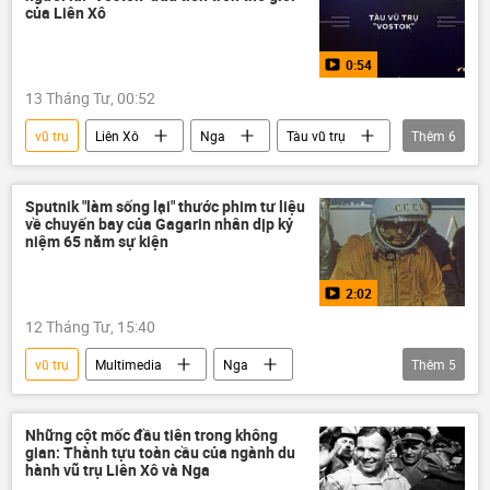
của Liên Xô
0:54
13 Tháng Tư, 00:52
vũ trụ
Liên Xô
Nga
Tàu vũ trụ
Thêm
6
Yuri Gagarin
Thế giới
Trái Đất
Multimedia
Infographics
Video
Sputnik "làm sống lại" thước phim tư liệu
về chuyến bay của Gagarin nhân dịp kỷ
niệm 65 năm sự kiện
2:02
12 Tháng Tư, 15:40
vũ trụ
Multimedia
Nga
Thêm
5
Yuri Gagarin
Trái Đất
Ngày Du hành vũ trụ
Phi hành gia
Những cột mốc đầu tiên trong không
gian: Thành tựu toàn cầu của ngành du
Video
hành vũ trụ Liên Xô và Nga