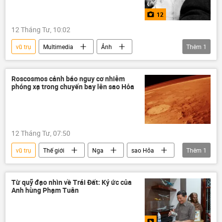
12
12 Tháng Tư, 10:02
vũ trụ
Multimedia
Ảnh
Thêm
1
Liên Xô
Nga
Roscosmos cảnh báo nguy cơ nhiễm
phóng xạ trong chuyến bay lên sao Hỏa
12 Tháng Tư, 07:50
vũ trụ
Thế giới
Nga
sao Hỏa
Thêm
1
Roscosmos
Từ quỹ đạo nhìn về Trái Đất: Ký ức của
Anh hùng Phạm Tuân