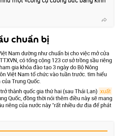
 như một «công cụ cưỡng bức bằng kinh
ầu chuẩn bị
 Việt Nam dường như chuẩn bị cho việc mở cửa
 TTXVN, có tổng cộng 123 cơ sở trồng sầu riêng
tham gia khóa đào tạo 3 ngày do Bộ Nông
ôn Việt Nam tổ chức vào tuần trước. tìm hiểu
m của Trung Quốc.
 trở thành quốc gia thứ hai (sau Thái Lan)
xuất 
ng Quốc, đồng thời nói thêm điều này sẽ mang
u riêng của nước này "rất nhiều dư địa để phát