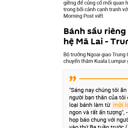
giềng để củng cố mối quan h
trong bối cảnh cạnh tranh vớ
Morning Post viết.
Bánh sầu riêng
hệ Mã Lai - Tr
Bộ trưởng Ngoại giao Trung 
chuyến thăm Kuala Lumpur 
"Sáng nay chúng tôi ăn 
người bạn thân của tô
loại bánh làm từ
một l
ngon và rất ấn tượng", 
họp báo chung với ngườ
vào thứ Ba tuần trước (