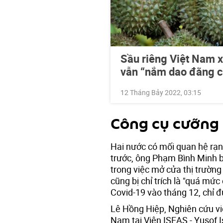
Sầu riêng Việt Nam x
vẫn “nắm dao đằng c
12 Tháng Bảy 2022, 03:15
Công cụ cưỡng 
Hai nước có mối quan hệ rạn 
trước, ông Phạm Bình Minh b
trong việc mở cửa thị trườn
cũng bị chỉ trích là "quá mức
Covid-19 vào tháng 12, chỉ đ
Lê Hồng Hiệp, Nghiên cứu vi
Nam tại Viện ISEAS - Yusof I