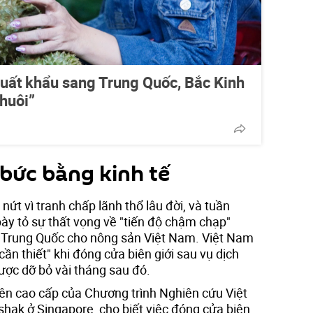
uất khẩu sang Trung Quốc, Bắc Kinh
huôi”
bức bằng kinh tế
nứt vì tranh chấp lãnh thổ lâu đời, và tuần
ày tỏ sự thất vọng về "tiến độ chậm chạp"
g Trung Quốc cho nông sản Việt Nam. Việt Nam
 cần thiết" khi đóng cửa biên giới sau vụ dịch
ược dỡ bỏ vài tháng sau đó.
ên cao cấp của Chương trình Nghiên cứu Việt
shak ở Singapore, cho biết việc đóng cửa biên