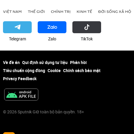
VIỆT NAM
THẾ GIỚI
CHÍNH TRỊ
KINH TẾ
ĐỜI SỐNG XÃ HỘI
Telegram
Zalo
ТikТоk
Về đề án
Qui định sử dụng tư liệu
Phản hồi
Tiêu chuẩn cộng đồng
Cookie
Chính sách bảo mật
Privacy Feedback
© 2026 Sputnik Giữ toàn bộ bản quyền. 18+