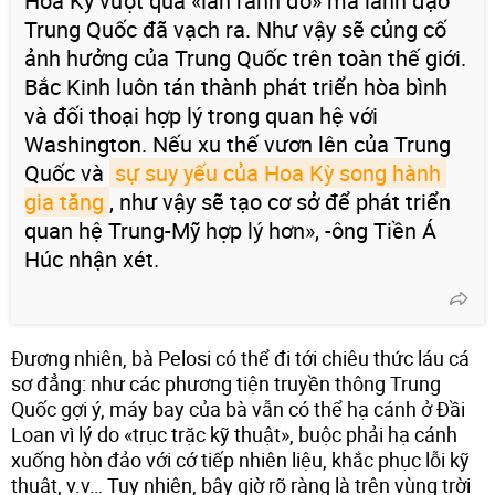
Hoa Kỳ vượt qua «lằn ranh đỏ» mà lãnh đạo
Trung Quốc đã vạch ra. Như vậy sẽ củng cố
ảnh hưởng của Trung Quốc trên toàn thế giới.
Bắc Kinh luôn tán thành phát triển hòa bình
và đối thoại hợp lý trong quan hệ với
Washington. Nếu xu thế vươn lên của Trung
Quốc và
sự suy yếu của Hoa Kỳ song hành 
gia tăng
, như vậy sẽ tạo cơ sở để phát triển
quan hệ Trung-Mỹ hợp lý hơn», -ông Tiền Á
Húc nhận xét.
Đương nhiên, bà Pelosi có thể đi tới chiêu thức láu cá
sơ đẳng: như các phương tiện truyền thông Trung
Quốc gợi ý, máy bay của bà vẫn có thể hạ cánh ở Đầi
Loan vì lý do «trục trặc kỹ thuật», buộc phải hạ cánh
xuống hòn đảo với cớ tiếp nhiên liệu, khắc phục lỗi kỹ
thuật, v.v… Tuy nhiên, bây giờ rõ ràng là trên vùng trời