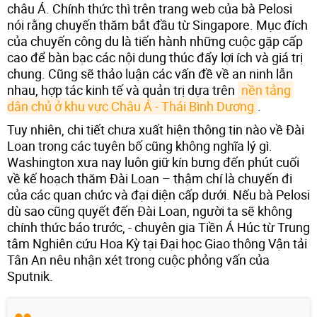
châu Á. Chính thức thì trên trang web của bà Pelosi
nói rằng chuyến thăm bắt đầu từ Singapore. Mục đích
của chuyến công du là tiến hành những cuộc gặp cấp
cao để bàn bạc các nội dung thúc đẩy lợi ích và giá trị
chung. Cũng sẽ thảo luận các vấn đề về an ninh lẫn
nhau, hợp tác kinh tế và quản trị dựa trên
nền tảng 
dân chủ ở khu vực Châu Á - Thái Bình Dương
.
Tuy nhiên, chi tiết chưa xuất hiện thông tin nào về Đài
Loan trong các tuyên bố cũng không nghĩa lý gì.
Washington xưa nay luôn giữ kín bưng đến phút cuối
về kế hoạch thăm Đài Loan – thậm chí là chuyến đi
của các quan chức và đại diện cấp dưới. Nếu bà Pelosi
dù sao cũng quyết đến Đài Loan, người ta sẽ không
chính thức báo trước, - chuyên gia Tiền Á Húc từ Trung
tâm Nghiên cứu Hoa Kỳ tại Đại học Giao thông Vận tải
Tân An nêu nhận xét trong cuộc phỏng vấn của
Sputnik.