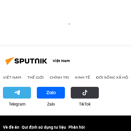
Việt Nam
VIỆT NAM
THẾ GIỚI
CHÍNH TRỊ
KINH TẾ
ĐỜI SỐNG XÃ HỘI
Telegram
Zalo
ТikТоk
Về đề án
Qui định sử dụng tư liệu
Phản hồi