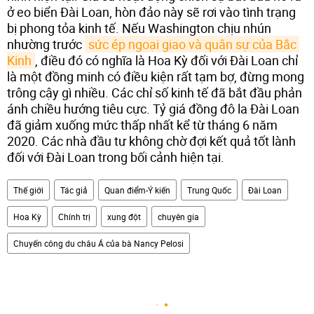
ở eo biển Đài Loan, hòn đảo này sẽ rơi vào tình trạng
bị phong tỏa kinh tế. Nếu Washington chịu nhún
nhường trước
sức ép ngoại giao và quân sự của Bắc 
Kinh
, điều đó có nghĩa là Hoa Kỳ đối với Đài Loan chỉ
là một đồng minh có điều kiện rất tạm bợ, đừng mong
trông cậy gì nhiều. Các chỉ số kinh tế đã bắt đầu phản
ánh chiều hướng tiêu cực. Tỷ giá đồng đô la Đài Loan
đã giảm xuống mức thấp nhất kể từ tháng 6 năm
2020. Các nhà đầu tư không chờ đợi kết quả tốt lành
đối với Đài Loan trong bối cảnh hiện tại.
Thế giới
Tác giả
Quan điểm-Ý kiến
Trung Quốc
Đài Loan
Hoa Kỳ
Chính trị
xung đột
chuyên gia
Chuyến công du châu Á của bà Nancy Pelosi