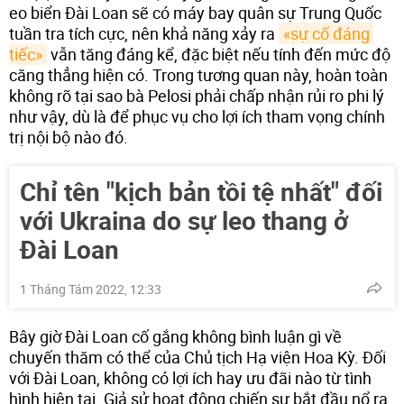
eo biển Đài Loan sẽ có máy bay quân sự Trung Quốc
tuần tra tích cực, nên khả năng xảy ra
«sự cố đáng 
tiếc»
vẫn tăng đáng kể, đặc biệt nếu tính đến mức độ
căng thẳng hiện có. Trong tương quan này, hoàn toàn
không rõ tại sao bà Pelosi phải chấp nhận rủi ro phi lý
như vậy, dù là để phục vụ cho lợi ích tham vọng chính
trị nội bộ nào đó.
Chỉ tên "kịch bản tồi tệ nhất" đối
với Ukraina do sự leo thang ở
Đài Loan
1 Tháng Tám 2022, 12:33
Bây giờ Đài Loan cố gắng không bình luận gì về
chuyến thăm có thể của Chủ tịch Hạ viện Hoa Kỳ. Đối
với Đài Loan, không có lợi ích hay ưu đãi nào từ tình
hình hiện tại. Giả sử hoạt động chiến sự bắt đầu nổ ra