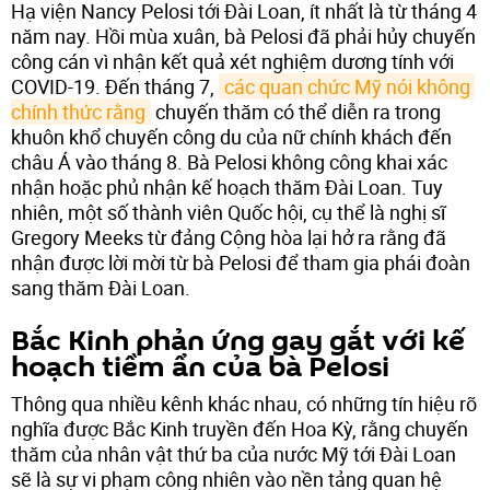
Hạ viện Nancy Pelosi tới Đài Loan, ít nhất là từ tháng 4
năm nay. Hồi mùa xuân, bà Pelosi đã phải hủy chuyến
công cán vì nhận kết quả xét nghiệm dương tính với
COVID-19. Đến tháng 7,
các quan chức Mỹ nói không 
chính thức rằng
chuyến thăm có thể diễn ra trong
khuôn khổ chuyến công du của nữ chính khách đến
châu Á vào tháng 8. Bà Pelosi không công khai xác
nhận hoặc phủ nhận kế hoạch thăm Đài Loan. Tuy
nhiên, một số thành viên Quốc hội, cụ thể là nghị sĩ
Gregory Meeks từ đảng Cộng hòa lại hở ra rằng đã
nhận được lời mời từ bà Pelosi để tham gia phái đoàn
sang thăm Đài Loan.
Bắc Kinh phản ứng gay gắt với kế
hoạch tiềm ẩn của bà Pelosi
Thông qua nhiều kênh khác nhau, có những tín hiệu rõ
nghĩa được Bắc Kinh truyền đến Hoa Kỳ, rằng chuyến
thăm của nhân vật thứ ba của nước Mỹ tới Đài Loan
sẽ là sự vi phạm công nhiên vào nền tảng quan hệ