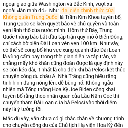
ngoại giao giữa Washington và Bắc Kinh, vượt xa
ngoài «lằn ranh đỏ». Như
đại diện chính thức của 
Không quân Trung Quốc
là Trầm Kim Khoa tuyên bố,
Trung Quốc sẽ kiên quyết bảo vệ chủ quyền và toàn
vẹn lãnh thổ của nước mình. Hôm thứ Bảy, Trung
Quốc thông báo bắt đầu tập trận quy mô ở Biển Đông,
chỉ cách bờ biển Đài Loan vẻn vẹn 100 km. Như vậy,
có thể sẽ công bố khu vực xung quanh đảo Đài Loan
là vùng cấm bay trong thời gian diễn ra tập trận, và
chẳng mấy khó khăn cũng đoán được là quy định này
sẽ còn kéo dài, ít nhất là cho đến khi bà Pelosi kết thúc
chuyến công du châu Á. Nhà Trắng cũng hiểu rằng
tình hình đang nóng lên, dễ bùng nổ. Không ngẫu
nhiên mà Tổng thống Hoa Kỳ Joe Biden công khai
tuyên bố rằng theo nhãn quan của Lầu Năm Góc thì
chuyến thăm Đài Loan của bà Pelosi vào thời điểm
này là ý tưởng tồi.
Mặc dù vậy, vẫn chưa có gì chắc chắn về chương trình
cho chuyến công du của Chủ tịch Hạ viện Hoa Kỳ đến